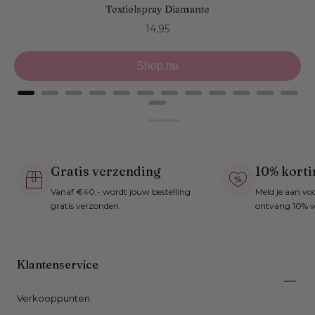
Textielspray Diamante
Price
14,95
Shop nu
Powered by Rebuy
Gratis verzending
10% korti
Vanaf €40,- wordt jouw bestelling
Meld je aan vo
gratis verzonden.
ontvang 10% w
Klantenservice
Verkooppunten