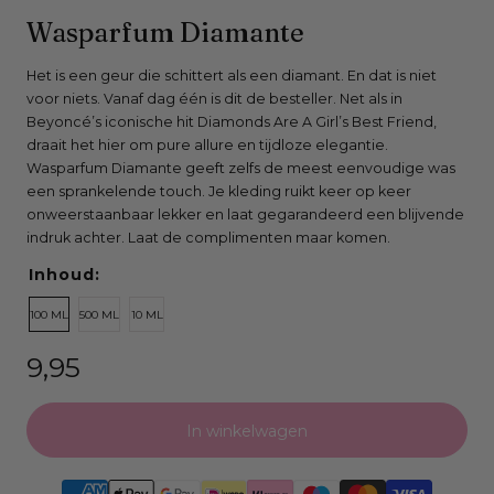
Open
Wasparfum Diamante
media
0
Het is een geur die schittert als een diamant. En dat is niet
voor niets. Vanaf dag één is dit de besteller. Net als in
in
Beyoncé’s iconische hit Diamonds Are A Girl’s Best Friend,
modaal
draait het hier om pure allure en tijdloze elegantie.
venster
Wasparfum Diamante geeft zelfs de meest eenvoudige was
een sprankelende touch. Je kleding ruikt keer op keer
onweerstaanbaar lekker en laat gegarandeerd een blijvende
indruk achter. Laat de complimenten maar komen.
Inhoud:
100 ML
500 ML
10 ML
Normale
9,95
prijs
In winkelwagen