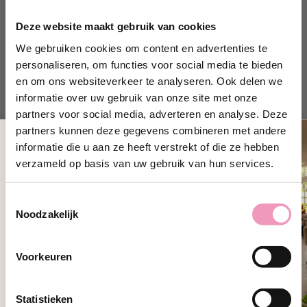
al vanaf dag 1
met stip op nummer 1
!
Deze website maakt gebruik van cookies
We gebruiken cookies om content en advertenties te
Jouw ervaring bij Diamante
personaliseren, om functies voor social media te bieden
wasparfum
en om ons websiteverkeer te analyseren. Ook delen we
informatie over uw gebruik van onze site met onze
Diamant, afgeleid van het Latijnse Adamas, betekent
partners voor social media, adverteren en analyse. Deze
onverslaanbaar! En dat is precies wat deze geur is:
partners kunnen deze gegevens combineren met andere
onverslaanbaar! Al sinds dag 1 is dit DE bestseller uit de
informatie die u aan ze heeft verstrekt of die ze hebben
geurenreeks van Le Essenze di Elda. Betoverend en
Ontvang 10% korting!
verzameld op basis van uw gebruik van hun services.
glinsterend waarbij de meest saaie kleding door de
Schrijf je in en ontvang direct
10%
unieke geursensatie een sprankelende uitstraling krijgt.
korting
op jouw eerste bestelling bij
Toestemmingsselectie
Wasparfum.
Hoe gebruik ik wasparfum?
Noodzakelijk
jouw@e-mailadres.com
De naam zegt het al: het is een parfum. De concentratie
van wasparfum is zo sterk dat je slechts enkele druppels
Ja, ik wil 10% korting!
nodig hebt om jouw wasgoed van een heerlijke geur te
Voorkeuren
voorzien. Voor een optimale geurbeleving hebben we
Nee, bedankt
een aantal tips:
Statistieken