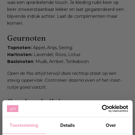
was een sprankelende touch. Je kleding ruikt keer op
keer onweerstaanbaar lekker en laat gegarandeerd een
blijvende indruk achter. Laat de complimenten maar
komen.
Geurnoten
Topnoten:
Appel, Anijs, Sering
Hartnoten:
Lavendel, Roos, Lotus
Basisnoten
:
Musk, Amber, Tonkaboon
Open de fles altijd terwijl deze rechtop staat op een
stevig oppervlak. Controleer daarna even of het inzet-
tuitje goed vastzit.
Geurbeschrijving
Intens bloemig parfum, met houtachtige en witte musk
ondertonen.
Toestemming
Details
Over
De topper der toppers: de geur Diamante staat in Italië