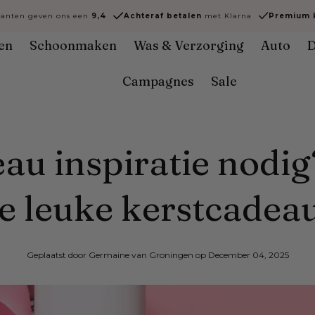
lanten geven ons een
9,4
Achteraf
betalen
met Klarna
Premium k
en
Schoonmaken
Was & Verzorging
Auto
D
Campagnes
Sale
au inspiratie nodig
e leuke kerstcadea
Geplaatst door Germaine van Groningen
op December 04, 2025