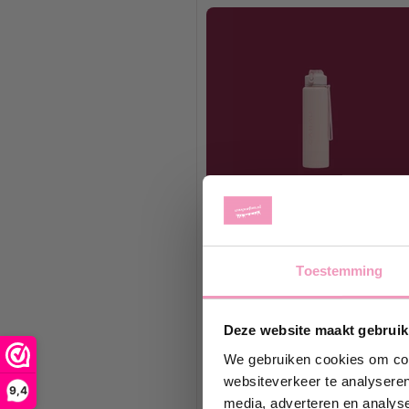
Toestemming
Ontvan
Deze website maakt gebruik
Schrijf je 
korting
op j
We gebruiken cookies om cont
websiteverkeer te analyseren
9,4
media, adverteren en analys