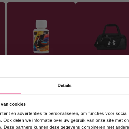
Details
g 10% korting!
 van cookies
in en ontvang direct
10%
ouw eerste bestelling bij
ent en advertenties te personaliseren, om functies voor social
Wasparfum.
. Ook delen we informatie over uw gebruik van onze site met on
e. Deze partners kunnen deze gegevens combineren met andere i