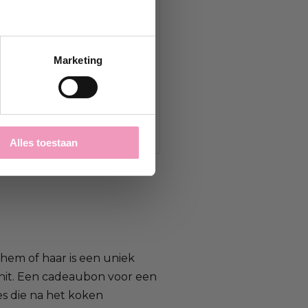
Marketing
Alles toestaan
 hem of haar is een uniek
hit. Een cadeaubon voor een
s die na het koken