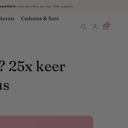
waliteit:
met een fles tot wel 100x wassen
ieren
Cadeaus & Sets
0
Winkelwa
? 25x keer
us