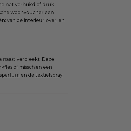
ene net verhuisd of druk
ktische woonvoucher een
n: van de interieurlover, en
ma naast verbleekt. Deze
nkfles of misschien een
sparfum
en de
textielspray