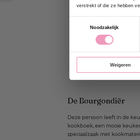
jouw@e-ma
verstrekt of die ze hebben v
Toestemmingsselectie
Ja, i
Noodzakelijk
Weigeren
De Bourgondiër
Deze persoon leeft in de keu
kookboek, een mooie keukeng
speciaalzaak met kookmateri