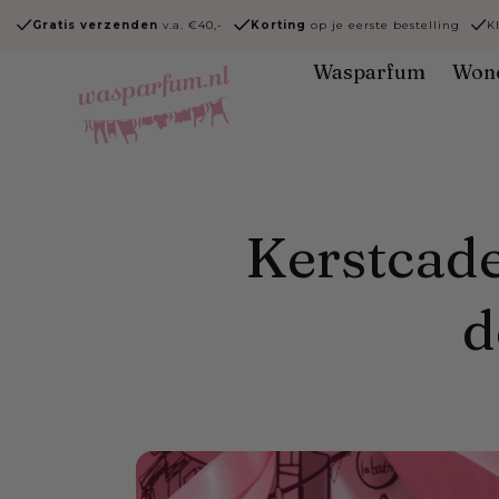
Ga naar
Gratis verzenden
v.a. €40,-
Korting
op je eerste bestelling
K
content
Wasparfum
Won
Kerstcade
d