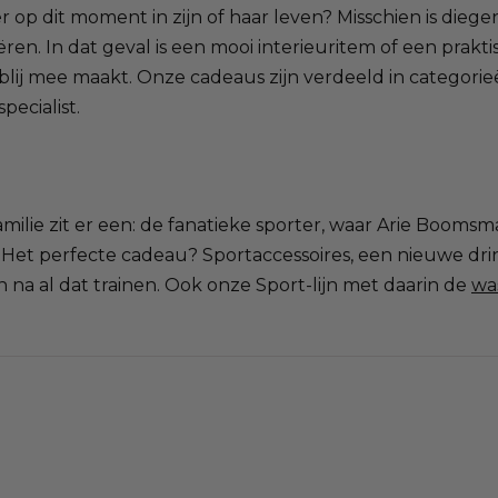
 er op dit moment in zijn of haar leven? Misschien is dieg
ëren. In dat geval is een mooi interieuritem of een pra
lij mee maakt. Onze cadeaus zijn verdeeld in categorieë
pecialist.
amilie zit er een: de fanatieke sporter, waar Arie Booms
g. Het perfecte cadeau? Sportaccessoires, een nieuwe dri
na al dat trainen. Ook onze Sport-lijn met daarin de
wa