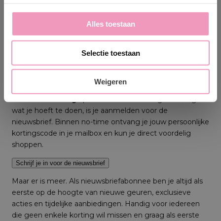
Ken je dat gevoel? Dat je een trui aantrekt die al dagen
Alles toestaan
in de kast ligt en toch nog lekker ruikt? Zo’n geur waar je
stiekem even aan blijft ruiken. Precies daarom zijn zoveel
mensen fan van Wasparfum. En eerlijk? Als je daar ook
Selectie toestaan
nog korting op krijgt, wordt wassen ineens verrassend
leuk.
Weigeren
Goed nieuws: nieuwe klanten krijgen maar liefst
10%
welkomstkorting
op hun eerste bestelling. Het enige
wat je hoeft te doen, is je aanmelden voor de
nieuwsbrief. Binnen no-time ontvang je jouw persoonlijke
kortingscode in je mailbox en kun je direct voordelig
shoppen.
Schrijf je in voor de nieuwsbrief
Maar er is meer. Als nieuwsbriefabonnee ben je altijd als
eerste op de hoogte van nieuwe geuren, exclusieve
acties en tijdelijke aanbiedingen. Handig voor iedereen
die geen enkele korting wil missen en graag als eerste