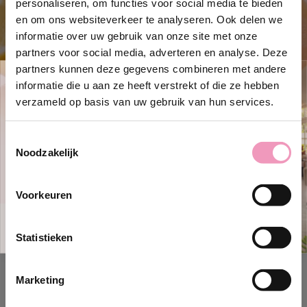
personaliseren, om functies voor social media te bieden
en om ons websiteverkeer te analyseren. Ook delen we
informatie over uw gebruik van onze site met onze
partners voor social media, adverteren en analyse. Deze
partners kunnen deze gegevens combineren met andere
informatie die u aan ze heeft verstrekt of die ze hebben
Ontvang 10% korting!
verzameld op basis van uw gebruik van hun services.
Schrijf je in en ontvang direct
10%
korting
op jouw eerste bestelling bij
Toestemmingsselectie
Wasparfum.
Kortingscode Wasparfum
Noodzakelijk
jouw@e-mailadres.com
Ja, ik wil 10% korting!
Voorkeuren
Nee, bedankt
Statistieken
Marketing
Kortingscode Wasparfum