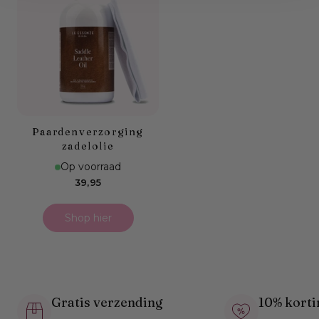
Paardenverzorging
zadelolie
Op voorraad
Normale
39,95
prijs
Shop hier
Gratis verzending
10% korti