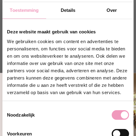
Toestemming
Details
Over
Deze website maakt gebruik van cookies
We gebruiken cookies om content en advertenties te
personaliseren, om functies voor social media te bieden
en om ons websiteverkeer te analyseren. Ook delen we
informatie over uw gebruik van onze site met onze
partners voor social media, adverteren en analyse. Deze
partners kunnen deze gegevens combineren met andere
Paardenverzorging
Paardenverzorging
informatie die u aan ze heeft verstrekt of die ze hebben
vlieg- en
zadelreinigingsset
Ontvang 10% korting!
insectenspray
verzameld op basis van uw gebruik van hun services.
Op voorraad
Schrijf je in en ontvang direct
10%
Op voorraad
Normale
59,95
korting
op jouw eerste bestelling bij
Normale
prijs
24,95
Toestemmingsselectie
Wasparfum.
prijs
Noodzakelijk
Shop hier
jouw@e-mailadres.com
Shop hier
Ja, ik wil 10% korting!
Voorkeuren