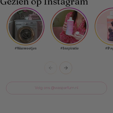
Gezien op Instagram
#Wasweetjes
#Inspiratie
#Pop
Volg ons @wasparfum.nl