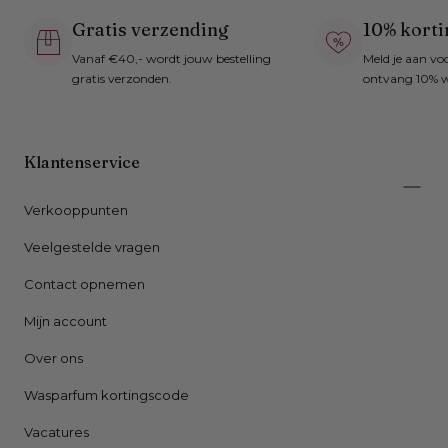
Gratis verzending
10% korti
Vanaf €40,- wordt jouw bestelling
Meld je aan vo
gratis verzonden.
ontvang 10% w
Klantenservice
Verkooppunten
Veelgestelde vragen
Contact opnemen
Mijn account
Over ons
Wasparfum kortingscode
Vacatures