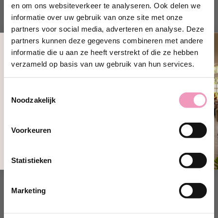
en om ons websiteverkeer te analyseren. Ook delen we
informatie over uw gebruik van onze site met onze
partners voor social media, adverteren en analyse. Deze
partners kunnen deze gegevens combineren met andere
informatie die u aan ze heeft verstrekt of die ze hebben
Ontvang 10% korting!
verzameld op basis van uw gebruik van hun services.
Schrijf je in en ontvang direct
10%
korting
op jouw eerste bestelling bij
Toestemmingsselectie
Wasparfum.
Noodzakelijk
jouw@e-mailadres.com
Ja, ik wil 10% korting!
Voorkeuren
Nee, bedankt
Statistieken
Marketing
Dieren