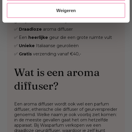
de geursterkte bepalen. Handig, wanneer je even
wat minder geur wilt of juist meer, omdat je
Weigeren
bijvoorbeeld hebt gekookt en de onaangename
geurtjes wilt laten verdwijnen.
✅
Draadloze
aroma diffuser
✅ Een
heerlijke
geur die een grote ruimte vult
✅
Unieke
Italiaanse geurolieën
✅
Gratis
verzending vanaf €40,-
Wat is een aroma
diffuser?
Een aroma diffuser wordt ook wel een parfum
diffuser, etherische olie diffuser of geurverspreider
genoemd. Welke naam je ook voorbij ziet komen:
in de meeste gevallen gaat het om hetzelfde
apparaat. Bij Wasparfum verkopen we een
draadloze geurdiffuser, waardoor je zelf kunt