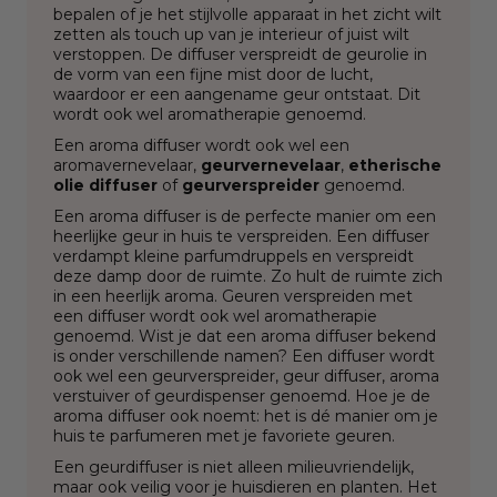
bepalen of je het stijlvolle apparaat in het zicht wilt
zetten als touch up van je interieur of juist wilt
verstoppen. De diffuser verspreidt de geurolie in
de vorm van een fijne mist door de lucht,
waardoor er een aangename geur ontstaat. Dit
wordt ook wel aromatherapie genoemd.
Een aroma diffuser wordt ook wel een
aromavernevelaar,
geurvernevelaar
,
etherische
olie diffuser
of
geurverspreider
genoemd.
Een aroma diffuser is de perfecte manier om een
heerlijke geur in huis te verspreiden. Een diffuser
verdampt kleine parfumdruppels en verspreidt
deze damp door de ruimte. Zo hult de ruimte zich
in een heerlijk aroma. Geuren verspreiden met
een diffuser wordt ook wel aromatherapie
genoemd. Wist je dat een aroma diffuser bekend
is onder verschillende namen? Een diffuser wordt
ook wel een geurverspreider, geur diffuser, aroma
verstuiver of geurdispenser genoemd. Hoe je de
aroma diffuser ook noemt: het is dé manier om je
huis te parfumeren met je favoriete geuren.
Een geurdiffuser is niet alleen milieuvriendelijk,
maar ook veilig voor je huisdieren en planten. Het