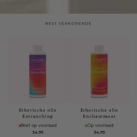
BEST VERKOPENDE
Etherische olie
Etherische olie
Entranching
Enchantment
Niet op voorraad
Op voorraad
Normale
Normale
34,95
34,95