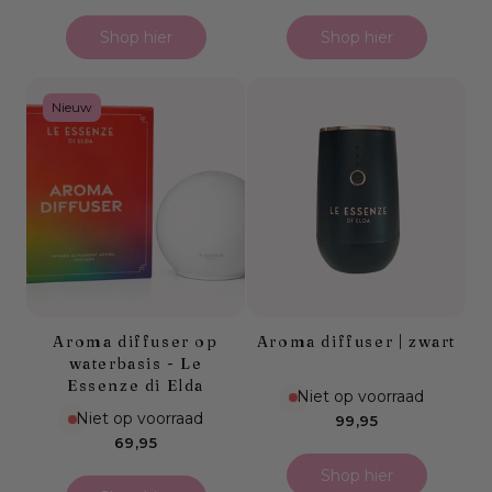
prijs
prijs
Shop hier
Shop hier
Nieuw
Aroma diffuser op
Aroma diffuser | zwart
waterbasis - Le
Essenze di Elda
Niet op voorraad
Niet op voorraad
Normale
99,95
Normale
prijs
69,95
prijs
Shop hier