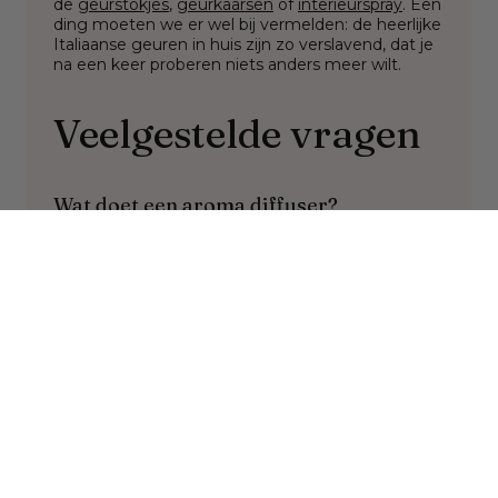
de
geurstokjes
,
geurkaarsen
of
interieurspray
. Een
ding moeten we er wel bij vermelden: de heerlijke
Italiaanse geuren in huis zijn zo verslavend, dat je
na een keer proberen niets anders meer wilt.
Veelgestelde vragen
Wat doet een aroma diffuser?
Een aroma diffuser is een apparaat dat wordt
gebruikt om essentiële oliën te verdampen,
waardoor een aangename geur in de lucht wordt
verspreid. Het heeft verschillende toepassingen
en voordelen, afhankelijk van het type en de
gebruikte oliën. Denk hierbij aan pepermunt en
eucalyptus voor het verhogen van de energie en
lavendel om stress te verminderen.
Hoe lang mag een aroma diffuser aan?
De diffuser mag zo lang aanstaan als je zelf
prettig vindt. Zorg er wel voor dat er voldoende