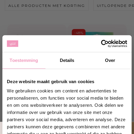
ALLE PRODUCTEN MET KORTING
UITLOPENDE P
-48%
Toestemming
Details
Over
Deze website maakt gebruik van cookies
We gebruiken cookies om content en advertenties te
Pluizenkam | Wolkam |
Geurballetjes Perla
personaliseren, om functies voor social media te bieden
Truienkam
en om ons websiteverkeer te analyseren. Ook delen we
Op voorraad
Niet op voorraad
informatie over uw gebruik van onze site met onze
Normale
Normale
Verkoopprijs
9,95
23,95
12,50
partners voor social media, adverteren en analyse. Deze
prijs
prijs
partners kunnen deze gegevens combineren met andere
Shop hier
Shop hier
informatie die u aan ze heeft verstrekt of die ze hebben