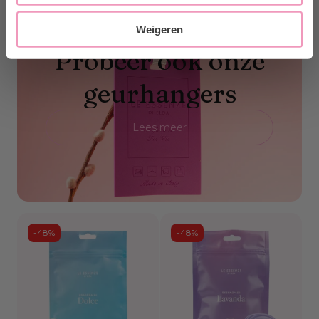
Weigeren
Probeer ook onze
geurhangers
Lees meer
-48%
-48%