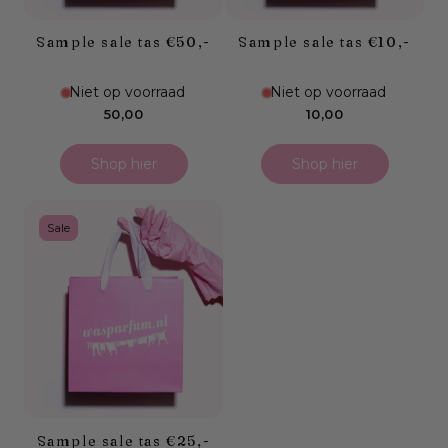
Sample sale tas €50,-
Sample sale tas €10,-
Niet op voorraad
Niet op voorraad
Normale
Normale
50,00
10,00
prijs
prijs
Shop hier
Shop hier
Sale
Sample sale tas €25,-