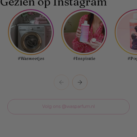
Gezien op Instagram
#Wasweetjes
#Inspiratie
#Pop
Volg ons @wasparfum.nl