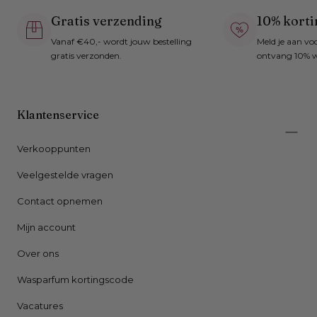
Gratis verzending
10% korti
Vanaf €40,- wordt jouw bestelling
Meld je aan vo
gratis verzonden.
ontvang 10% w
Klantenservice
Verkooppunten
Veelgestelde vragen
Contact opnemen
Mijn account
Over ons
Wasparfum kortingscode
Vacatures