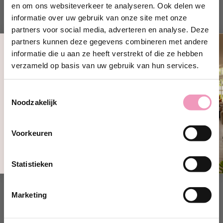
en om ons websiteverkeer te analyseren. Ook delen we
informatie over uw gebruik van onze site met onze
partners voor social media, adverteren en analyse. Deze
partners kunnen deze gegevens combineren met andere
informatie die u aan ze heeft verstrekt of die ze hebben
Ontvang 10% korting!
verzameld op basis van uw gebruik van hun services.
Schrijf je in en ontvang direct
10%
korting
op jouw eerste bestelling bij
Toestemmingsselectie
Wasparfum.
Noodzakelijk
jouw@e-mailadres.com
Ja, ik wil 10% korting!
Voorkeuren
Nee, bedankt
Statistieken
Marketing
Dieren