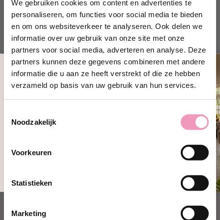
We gebruiken cookies om content en advertenties te
met de verzending. Als het pakket wordt
personaliseren, om functies voor social media te bieden
verzonden, ontvang je daarvoor aparte e-mails
en om ons websiteverkeer te analyseren. Ook delen we
zodat je gemakkelijk jouw pakketje kan volgen
informatie over uw gebruik van onze site met onze
Heb je een vraag tijdens het bestellen? Neem dan
partners voor social media, adverteren en analyse. Deze
contact op via het Whatsapp icoontje rechtsonder.
partners kunnen deze gegevens combineren met andere
Tussen 9 en 13 uur reageren wij zo snel mogelijk
informatie die u aan ze heeft verstrekt of die ze hebben
Ontvang 10% korting!
verzameld op basis van uw gebruik van hun services.
Schrijf je in en ontvang direct
10%
korting
op jouw eerste bestelling bij
Toestemmingsselectie
Wasparfum.
Noodzakelijk
jouw@e-mailadres.com
Le Essenze di Elda
Ja, ik wil 10% korting!
Voorkeuren
Nee, bedankt
Statistieken
Marketing