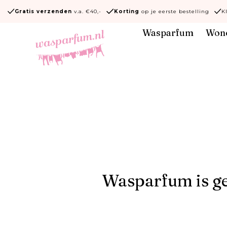
Ga naar
Gratis verzenden
v.a. €40,-
Korting
op je eerste bestelling
K
content
Wasparfum
Won
Wasparfum is ge