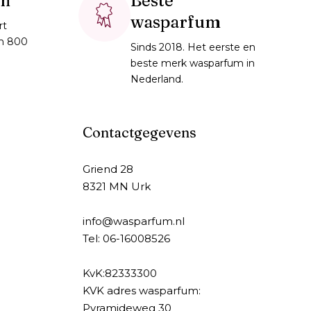
en
Beste
wasparfum
rt
im 800
Sinds 2018. Het eerste en
beste merk wasparfum in
Nederland.
Contactgegevens
Griend 28
8321 MN Urk
info@wasparfum.nl
Tel: 06-16008526
KvK:82333300
KVK adres wasparfum:
Pyramideweg 30