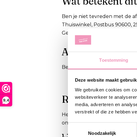
Wat betekent dit
Ben je niet tevreden met de a
Thuiswinkel, Postbus 90600, 2
Geschillencommissie via het E
Algemene voorw
Toestemming
Bekijk de algemene voorwaar
Deze website maakt gebruik
We gebruiken cookies om cont
Retourknop of 
websiteverkeer te analyseren
9,4
media, adverteren en analys
verstrekt of die ze hebben v
Heb je besteld en wil je de be
onderweg is, willen we je vra
Toestemmingsselectie
Noodzakelijk
1. Je hebt net besteld, en wi