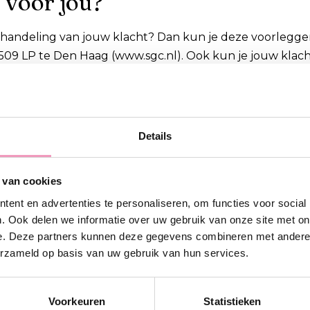
 voor jou?
fhandeling van jouw klacht? Dan kun je deze voorlegge
509 LP te Den Haag (www.sgc.nl). Ook kun je jouw klac
uropees ODR Platform (http://ec.europa.eu/consumers/od
aarden Thuiswinkel
Details
den van Thuiswinkel
hier
 van cookies
ent en advertenties te personaliseren, om functies voor social
herroepingsknop
. Ook delen we informatie over uw gebruik van onze site met on
e. Deze partners kunnen deze gegevens combineren met andere i
erzameld op basis van uw gebruik van hun services.
stelling herroepen? Dat kan. Omdat je pakketje misschie
gen de annulering of retour op één van deze manieren d
Voorkeuren
Statistieken
lt iets wijzigen