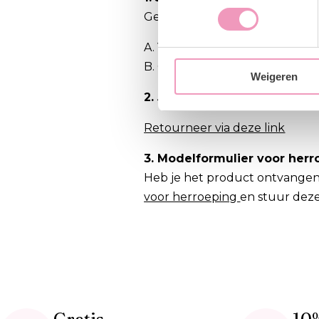
Geef dat zo snel mogelijk door
A. Vermeld je ordernummer
B. Geef door welke artikelen j
Weigeren
2. Je hebt het product al on
Retourneer via deze link
3. Modelformulier voor herr
Heb je het product ontvangen 
voor herroeping
en stuur dez