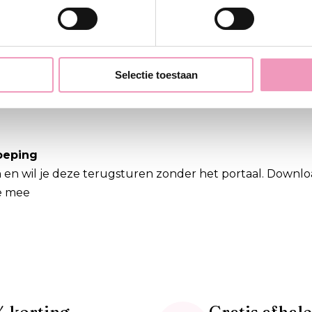
 via
Whatsapp of per email
.
e wilt annuleren
Selectie toestaan
tvangen, of het is onderweg naar je toe
oeping
en wil je deze terugsturen zonder het portaal. Downlo
e mee