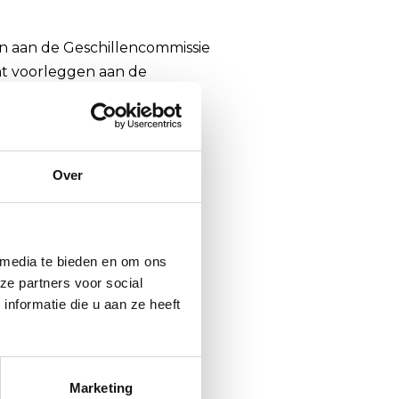
n aan de Geschillencommissie
ht voorleggen aan de
r/).
Over
 media te bieden en om ons
ze partners voor social
nformatie die u aan ze heeft
n net ingepakt wordt of
oor te geven:
Marketing