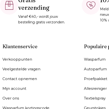
Gratis
10
verzending
Meld 
nieu
Vanaf €40,- wordt jouw
10% 
bestelling gratis verzonden.
Klantenservice
Populaire
Verkooppunten
Wasparfum
Veelgestelde vragen
Autoparfum
Contact opnemen
Proefpakket
Mijn account
Allesreiniger
Over ons
Textielspray
Wasparfum kortingscode
Geurstokjes