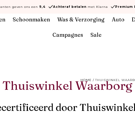
lanten geven ons een
9,4
Achteraf
betalen
met Klarna
Premium k
en
Schoonmaken
Was & Verzorging
Auto
D
Campagnes
Sale
Thuiswinkel Waarborg
HOME
/
THUISWINKEL WAAR
certificeerd door Thuiswink