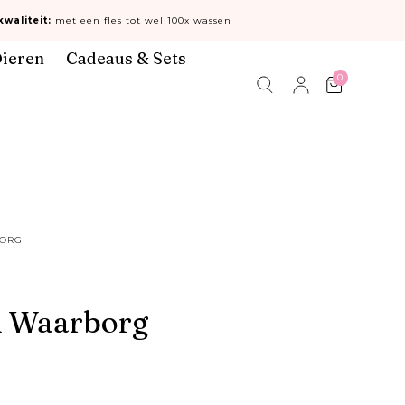
waliteit:
met een fles tot wel 100x wassen
ieren
Cadeaus & Sets
0
Winkelwa
BORG
el Waarborg