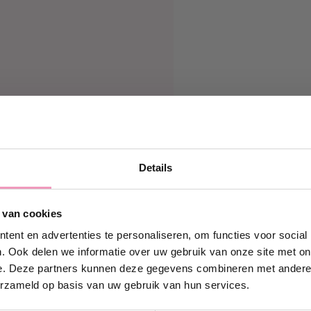
Details
g 10% korting!
 van cookies
in en ontvang direct
10%
ouw eerste bestelling bij
ent en advertenties te personaliseren, om functies voor social
Wasparfum.
. Ook delen we informatie over uw gebruik van onze site met on
e. Deze partners kunnen deze gegevens combineren met andere i
iladres.com
erzameld op basis van uw gebruik van hun services.