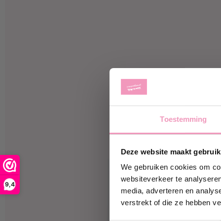
Toestemming
Ontvan
Deze website maakt gebruik
Schrijf je 
korting
op j
We gebruiken cookies om cont
websiteverkeer te analyseren
9,4
media, adverteren en analys
jouw@e-ma
verstrekt of die ze hebben v