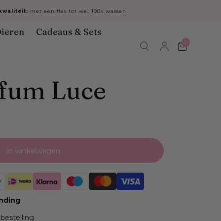
waliteit:
met een fles tot wel 100x wassen
ieren
Cadeaus & Sets
0
Winkelwa
fum Luce
In winkelwagen
ending
 bestelling