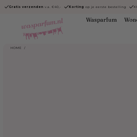
Ga naar
Gratis verzenden
v.a. €40,-
Korting
op je eerste bestelling
K
content
Wasparfum
Won
HOME
/