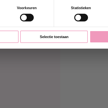
k wil 10% korting!
Voorkeuren
Statistieken
Nee, bedankt
Selectie toestaan