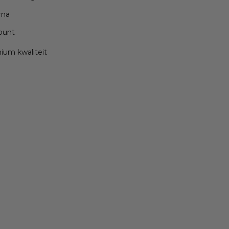
rna
ppunt
mium kwaliteit