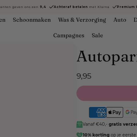
lanten geven ons een
9,4
Achteraf
betalen
met Klarna
Premium k
en
Schoonmaken
Was & Verzorging
Auto
D
Campagnes
Sale
Autopar
Normale
9,95
prijs
Vanaf €40,-
gratis verz
10% korting
op je eerste