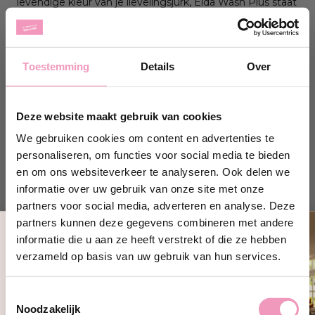
levendige kleur van je lievelingsjurk, Elda Wash Plus staat
voor je klaar.
Laat je was stralen met de effectieve kracht van Elda
Wash Plus en geniet van onberispelijke resultaten.
Toestemming
Details
Over
Deze website maakt gebruik van cookies
Hoeveelheid:
1000 ml
Wasbeurten:
ongeveer 33
We gebruiken cookies om content en advertenties te
personaliseren, om functies voor social media te bieden
en om ons websiteverkeer te analyseren. Ook delen we
Gebruiksaanwijzing:
informatie over uw gebruik van onze site met onze
partners voor social media, adverteren en analyse. Deze
WASSEN:
Giet een dop van het product in het wasbakje
partners kunnen deze gegevens combineren met andere
en stel het gewenste wasprogramma in.
informatie die u aan ze heeft verstrekt of die ze hebben
Ontvang 10% korting!
verzameld op basis van uw gebruik van hun services.
Schrijf je in en ontvang direct
10%
HANDWAS:
Giet een dop wasmiddel in koud of warm
korting
op jouw eerste bestelling bij
water en laat ongeveer 10 minuten weken voordat je het
Toestemmingsselectie
Wasparfum.
normaal gaat wassen.
Noodzakelijk
jouw@e-mailadres.com