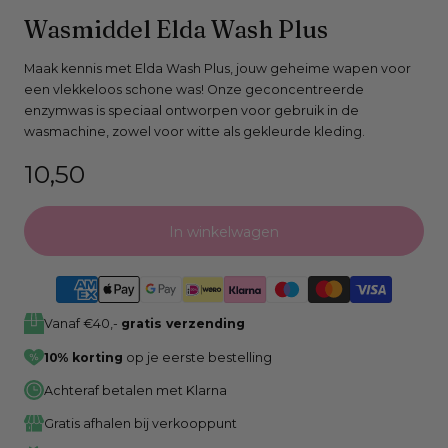
Open
Wasmiddel Elda Wash Plus
media
0
Maak kennis met Elda Wash Plus, jouw geheime wapen voor
een vlekkeloos schone was! Onze geconcentreerde
in
enzymwas is speciaal ontworpen voor gebruik in de
modaal
wasmachine, zowel voor witte als gekleurde kleding.
venster
Normale
10,50
prijs
In winkelwagen
Vanaf €40,-
gratis verzending
10% korting
op je eerste bestelling
Achteraf betalen met Klarna
Gratis afhalen bij verkooppunt