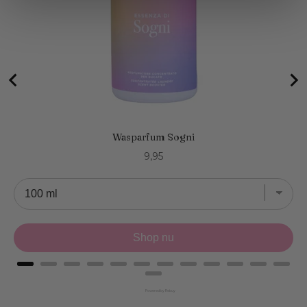
Wasparfum Sogni
Price
9,95
Shop nu
Powered by Rebuy