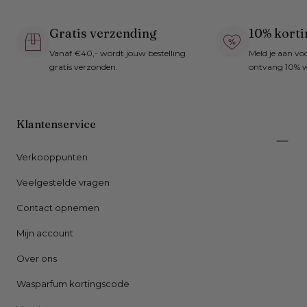
Gratis verzending
10% korti
Vanaf €40,- wordt jouw bestelling
Meld je aan vo
gratis verzonden.
ontvang 10% w
Klantenservice
Verkooppunten
Veelgestelde vragen
Contact opnemen
Mijn account
Over ons
Wasparfum kortingscode