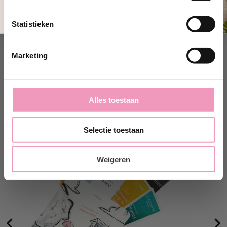
Productspecificaties
Nee, bedankt
Statistieken
Marketing
Deze vind je vast ook lekker!
Alles toestaan
Selectie toestaan
Weigeren