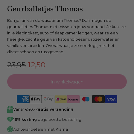
Open
Geurballetjes Thomas
media
0
Ben je fan van de wasparfum Thomas? Dan mogen de
geurballetjes Thomas niet missen in jouw voorraad. Je kunt ze
in
in je kledingkast, auto of slaapkamer leggen, waar ze een
modaal
heerlijke, zachte geur van katoenbloesem, rozenwater en
venster
vanille verspreiden. Overal waar je ze neerlegt, ruikt het
direct schoon en rustgevend.
Normale
Verkoopprijs
23,95
12,50
prijs
In winkelwagen
Vanaf €40,-
gratis verzending
10% korting
op je eerste bestelling
Achteraf betalen met Klarna