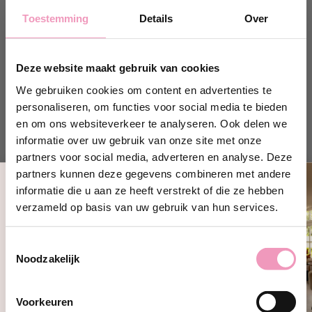
Toestemming
Details
Over
Wat zijn geurballetjes van Le
Essenze di Elda?
Deze website maakt gebruik van cookies
De Italiaanse geurballetjes van Le Essenze di Elda zijn
compacte, geurige bolletjes die jouw schoenen, tassen
We gebruiken cookies om content en advertenties te
of andere kleine ruimtes voor een lange tijd heerlijk laten
personaliseren, om functies voor social media te bieden
ruiken. Ieder balletje is doordrenkt met de iconische geur
en om ons websiteverkeer te analyseren. Ook delen we
van jouw favoriete wasparfum en geeft langzaam een
informatie over uw gebruik van onze site met onze
gelijkmatige geur af. Hierdoor blijft de geur subtiel en is
partners voor social media, adverteren en analyse. Deze
deze niet overheersend.
partners kunnen deze gegevens combineren met andere
informatie die u aan ze heeft verstrekt of die ze hebben
Omdat de balletjes zonder vloeistof werken, zijn ze
Ontvang 10% korting!
verzameld op basis van uw gebruik van hun services.
schoon, veilig en supersimpel in gebruik. Afhankelijk van
Schrijf je in en ontvang direct
10%
waar je ze plaatst, blijven ze weken tot maanden lekker
korting
op jouw eerste bestelling bij
ruiken. Neemt de geur af? Dan is het tijd voor
Toestemmingsselectie
Wasparfum.
vervanging.
Noodzakelijk
jouw@e-mailadres.com
Ja, ik wil 10% korting!
Voorkeuren