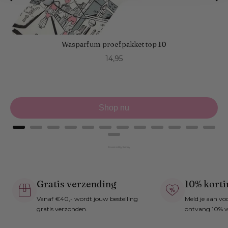
Wasparfum proefpakket top 10
Price
14,95
Shop nu
Powered by Rebuy
Gratis verzending
10% korti
Vanaf €40,- wordt jouw bestelling
Meld je aan vo
gratis verzonden.
ontvang 10% w