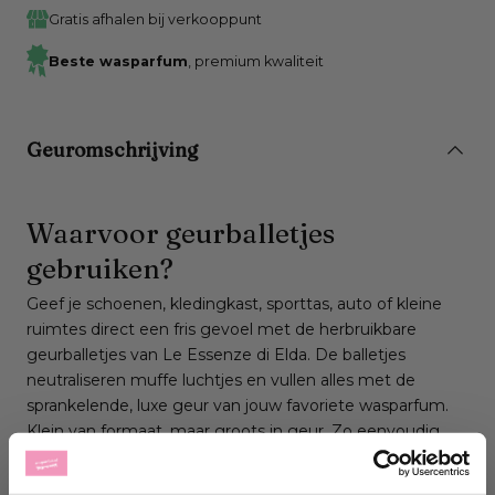
Gratis afhalen bij verkooppunt
Beste wasparfum
, premium kwaliteit
Geuromschrijving
Waarvoor geurballetjes
gebruiken?
Geef je schoenen, kledingkast, sporttas, auto of kleine
ruimtes direct een fris gevoel met de herbruikbare
geurballetjes van Le Essenze di Elda. De balletjes
neutraliseren muffe luchtjes en vullen alles met de
sprankelende, luxe geur van jouw favoriete wasparfum.
Klein van formaat, maar groots in geur. Zo eenvoudig
kan frisheid zijn. Meer over het gebruik van geurballetjes
lees je hier
.