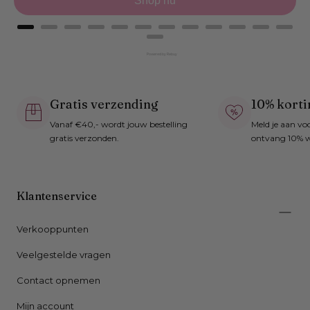
Shop nu
Powered by Rebuy
Gratis verzending
10% korti
Vanaf €40,- wordt jouw bestelling
Meld je aan vo
gratis verzonden.
ontvang 10% w
Klantenservice
Verkooppunten
Veelgestelde vragen
Contact opnemen
Mijn account