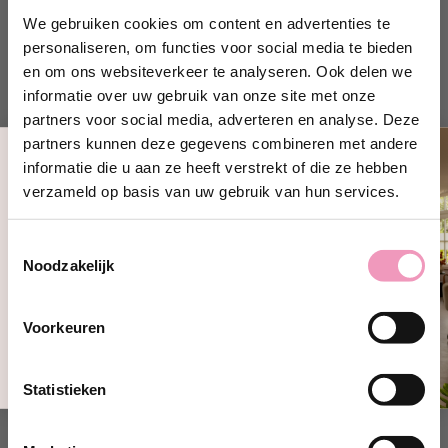
geleidelijke afgifte van de geur.
We gebruiken cookies om content en advertenties te
personaliseren, om functies voor social media te bieden
en om ons websiteverkeer te analyseren. Ook delen we
Hoe lang blijf je de geurkaarten
informatie over uw gebruik van onze site met onze
partners voor social media, adverteren en analyse. Deze
ruiken?
partners kunnen deze gegevens combineren met andere
Je kunt ongeveer 8-12 weken genieten van de geur.
informatie die u aan ze heeft verstrekt of die ze hebben
Ontvang 10% korting!
Daarna is het mogelijk om de kaart opfrissen door deze
verzameld op basis van uw gebruik van hun services.
op te wrijven met druppeltje Wasparfum.
Schrijf je in en ontvang direct
10%
korting
op jouw eerste bestelling bij
Toestemmingsselectie
Wasparfum.
Noodzakelijk
jouw@e-mailadres.com
Hoe gebruik je de geurhangers?
Ja, ik wil 10% korting!
Haal de kaart uit het beschermende zakje en plaats deze
Voorkeuren
in lades, kleerkasten, schoenenrekken, tassen, koffers,
Nee, bedankt
enz. Het parfum omhult alles van binnen en geeft lang
Statistieken
een aangenaam fris en schoon gevoel.
De kaartjes zijn direct in de lades te plaatsen. Of hang ze