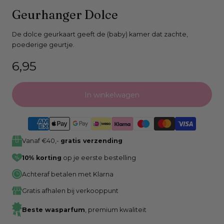
Open
Geurhanger Dolce
media
0
De dolce geurkaart geeft de (baby) kamer dat zachte,
poederige geurtje.
in
modaal
Normale
6,95
venster
prijs
In winkelwagen
Vanaf €40,-
gratis verzending
10% korting
op je eerste bestelling
Achteraf betalen met Klarna
Gratis afhalen bij verkooppunt
Beste wasparfum
, premium kwaliteit