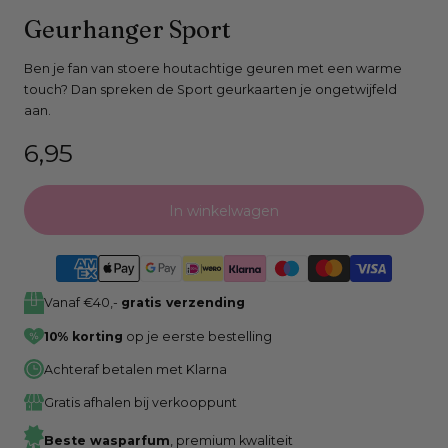
Open
Geurhanger Sport
media
0
Ben je fan van stoere houtachtige geuren met een warme
touch? Dan spreken de Sport geurkaarten je ongetwijfeld
in
aan.
modaal
venster
Normale
6,95
prijs
In winkelwagen
Vanaf €40,-
gratis verzending
10% korting
op je eerste bestelling
Achteraf betalen met Klarna
Gratis afhalen bij verkooppunt
Beste wasparfum
, premium kwaliteit