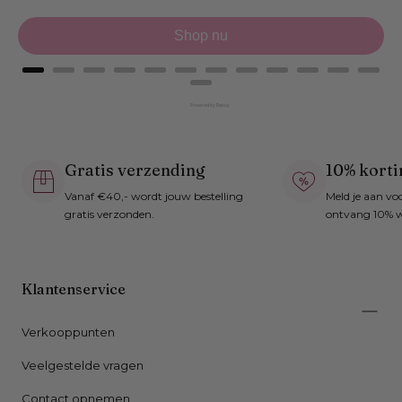
Shop nu
Powered by Rebuy
Gratis verzending
10% korti
Vanaf €40,- wordt jouw bestelling
Meld je aan vo
gratis verzonden.
ontvang 10% w
Klantenservice
Verkooppunten
Veelgestelde vragen
Contact opnemen