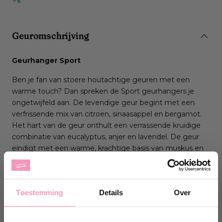
Geuromschrijving
Geurhanger Sport
Ben je fan van stoere houtachtige geuren met een
warme touch? Dan spreken de Sport geurhangers je
ongetwijfeld aan. De levendige geur begint met een
verfrissende mix van citroen, sinaasappel en bergamot.
Het hart van de geur onthult een verrassende kruidige
combinatie van eucalyptus, anjer en lavendel. De geur
eindigt met een warme, krachtige basis van muskus en
hout.
Hoe gebruik je de geurhangers Sport?
Toestemming
Details
Over
De geurhangers van Le Essenze di Elda zijn gemaakt
van speciaal rubber, waardoor de geur geleidelijk
vrijkomt. Plaats ze in een kast, een lade of bevestig de