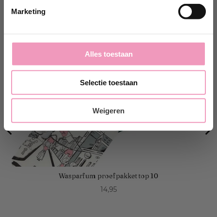
Marketing
Alles toestaan
Selectie toestaan
Weigeren
Wasparfum proefpakket top 10
Price
14,95