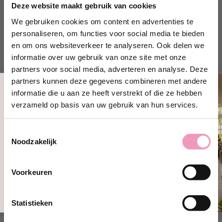
Deze website maakt gebruik van cookies
geurhangers met het bijgeleverde lint aan een
We gebruiken cookies om content en advertenties te
kledinghanger. Op deze manier krijgt je kleding een
personaliseren, om functies voor social media te bieden
frisse, schone geur en wordt er een heerlijke lucht
verspreidt.
en om ons websiteverkeer te analyseren. Ook delen we
informatie over uw gebruik van onze site met onze
Ook zijn de geurhangers perfect voor kleine ruimtes
partners voor social media, adverteren en analyse. Deze
zoals schoenenrekken, auto’s, rugzakken, tassen en
partners kunnen deze gegevens combineren met andere
koffers. Voor een grotere intensiteit kun je de
informatie die u aan ze heeft verstrekt of die ze hebben
geurhangers combineren met het
wasparfum Sport
.
Ontvang 10% korting!
verzameld op basis van uw gebruik van hun services.
Schrijf je in en ontvang direct
10%
korting
op jouw eerste bestelling bij
Toestemmingsselectie
Wasparfum.
Noodzakelijk
Productspecificaties
jouw@e-mailadres.com
Ja, ik wil 10% korting!
Voorkeuren
Nee, bedankt
Deze vind je vast ook lekker!
Statistieken