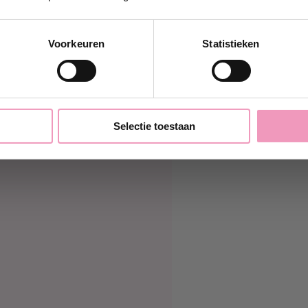
k wil 10% korting!
Voorkeuren
Statistieken
Nee, bedankt
Selectie toestaan