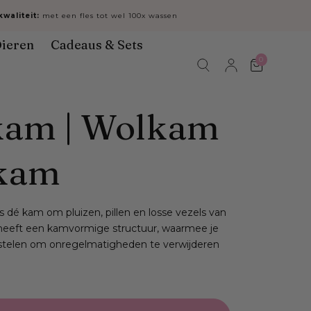
waliteit:
met een fles tot wel 100x wassen
ieren
Cadeaus & Sets
0
Winkelwa
kam | Wolkam
nkam
 dé kam om pluizen, pillen en losse vezels van
t heeft een kamvormige structuur, waarmee je
orstelen om onregelmatigheden te verwijderen