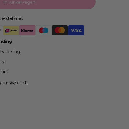
In winkelwagen
Bestel snel.
ending
 bestelling
rna
ppunt
mium kwaliteit