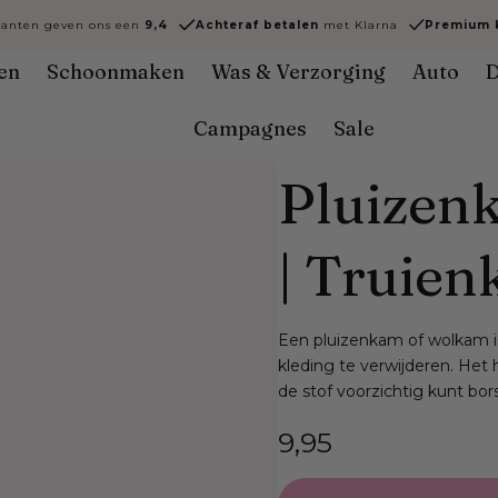
lanten geven ons een
9,4
Achteraf
betalen
met Klarna
Premium k
en
Schoonmaken
Was & Verzorging
Auto
D
Campagnes
Sale
Pluizen
| Truie
Een pluizenkam of wolkam is
kleding te verwijderen. He
de stof voorzichtig kunt b
Normale
9,95
prijs