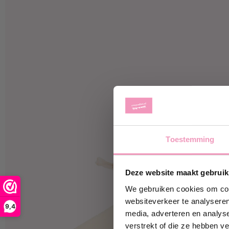
Toestemming
Ontvan
Deze website maakt gebruik
Schrijf je 
korting
op j
We gebruiken cookies om cont
websiteverkeer te analyseren
9,4
media, adverteren en analys
jouw@e-ma
verstrekt of die ze hebben v