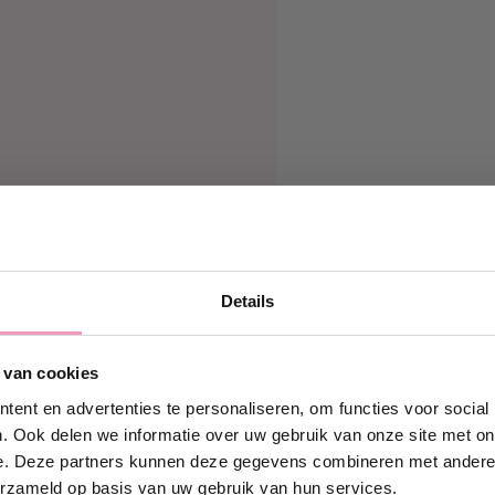
Details
g 10% korting!
 van cookies
in en ontvang direct
10%
ouw eerste bestelling bij
ent en advertenties te personaliseren, om functies voor social
Wasparfum.
. Ook delen we informatie over uw gebruik van onze site met on
e. Deze partners kunnen deze gegevens combineren met andere i
iladres.com
erzameld op basis van uw gebruik van hun services.