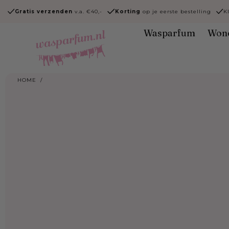
Ga naar
Gratis verzenden
v.a. €40,-
Korting
op je eerste bestelling
K
content
Wasparfum
Won
HOME
/