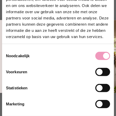
Inhoud
en om ons websiteverkeer te analyseren. Ook delen we
De inhoud van de fles wasmiddel is 1 liter.
informatie over uw gebruik van onze site met onze
partners voor social media, adverteren en analyse. Deze
partners kunnen deze gegevens combineren met andere
informatie die u aan ze heeft verstrekt of die ze hebben
Productspecificaties
Ontvang 10% korting!
verzameld op basis van uw gebruik van hun services.
Schrijf je in en ontvang direct
10%
korting
op jouw eerste bestelling bij
Toestemmingsselectie
Wasparfum.
Noodzakelijk
jouw@e-mailadres.com
Deze vind je vast ook lekker!
Ja, ik wil 10% korting!
Voorkeuren
Nee, bedankt
Statistieken
Marketing