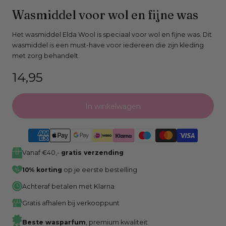
Open
Wasmiddel voor wol en fijne was
media
0
Het wasmiddel Elda Wool is speciaal voor wol en fijne was. Dit
wasmiddel is een must-have voor iedereen die zijn kleding
in
met zorg behandelt.
modaal
venster
Normale
14,95
prijs
In winkelwagen
Vanaf €40,-
gratis verzending
10% korting
op je eerste bestelling
Achteraf betalen met Klarna
Gratis afhalen bij verkooppunt
Beste wasparfum
, premium kwaliteit