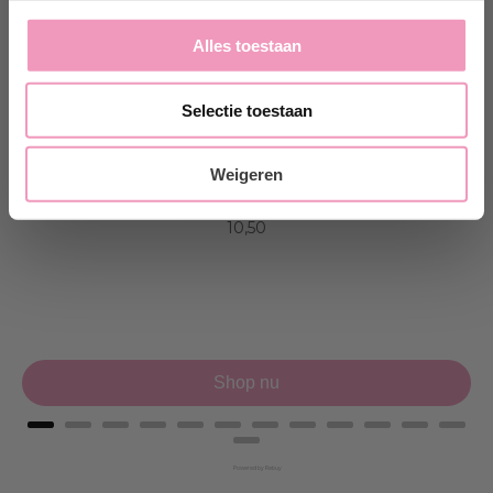
Alles toestaan
Selectie toestaan
Weigeren
Wasmiddel witte was
Price
10,50
Shop nu
Powered by Rebuy