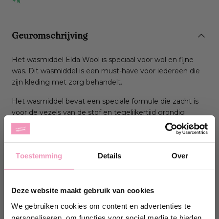
Geuromschrijving
Het wasmiddel Elda Wool is speciaal voor wol en fijne
was. Dit wasmiddel is een must-have voor iedereen die
zijn kleding met zorg behandelt.
Het wasmiddel bevat een speciale formule die zacht is
voor de vezels van de stof en tegelijkertijd grondig
reinigt. Het beschermt de kleuren en zorgt ervoor dat je
favoriete kledingstukken er langer als nieuw uitzien.
Toestemming
Details
Over
Geur
Het wasmiddel een heerlijke geur die langdurig
aanhoudt. Je kleding ruikt fris en schoon, zelfs na het
Deze website maakt gebruik van cookies
dragen en wassen.
We gebruiken cookies om content en advertenties te
personaliseren, om functies voor social media te bieden