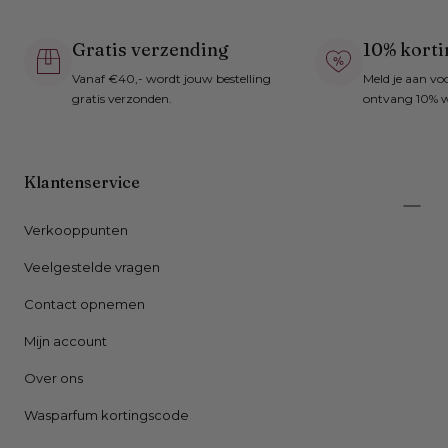
Gratis verzending
10% korti
Vanaf €40,- wordt jouw bestelling
Meld je aan vo
gratis verzonden.
ontvang 10% w
Klantenservice
Verkooppunten
Veelgestelde vragen
Contact opnemen
Mijn account
Over ons
Wasparfum kortingscode