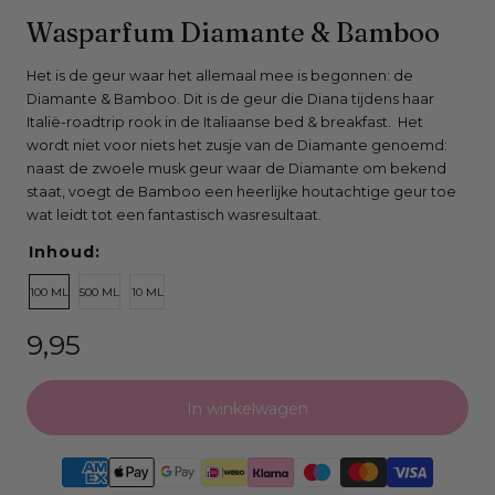
Open
Wasparfum Diamante & Bamboo
media
0
Het is de geur waar het allemaal mee is begonnen: de
Diamante & Bamboo. Dit is de geur die Diana tijdens haar
in
Italië-roadtrip rook in de Italiaanse bed & breakfast. Het
modaal
wordt niet voor niets het zusje van de Diamante genoemd:
venster
naast de zwoele musk geur waar de Diamante om bekend
staat, voegt de Bamboo een heerlijke houtachtige geur toe
wat leidt tot een fantastisch wasresultaat.
Inhoud:
100 ML
500 ML
10 ML
Normale
9,95
prijs
In winkelwagen