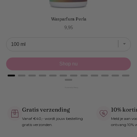
Wasparfum Perla
Price
9,95
Shop nu
Powered by Rebuy
Gratis verzending
10% korti
Vanaf €40,- wordt jouw bestelling
Meld je aan vo
gratis verzonden.
ontvang 10% w