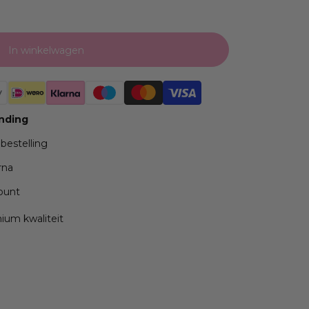
In winkelwagen
ending
 bestelling
rna
ppunt
mium kwaliteit