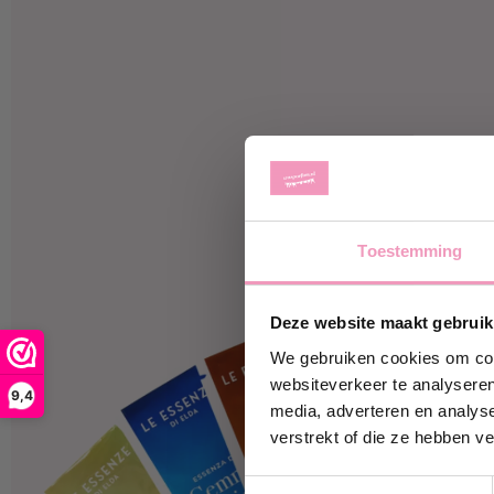
Toestemming
Ontvan
Deze website maakt gebruik
Schrijf je 
korting
op j
We gebruiken cookies om cont
websiteverkeer te analyseren
9,4
media, adverteren en analys
jouw@e-ma
verstrekt of die ze hebben v
Toestemmingsselectie