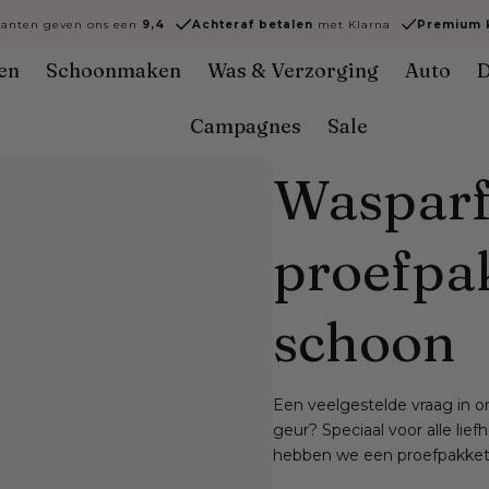
lanten geven ons een
9,4
Achteraf
betalen
met Klarna
Premium k
en
Schoonmaken
Was & Verzorging
Auto
D
Campagnes
Sale
Waspar
proefpak
schoon
Een veelgestelde vraag in on
geur? Speciaal voor alle li
hebben we een proefpakket