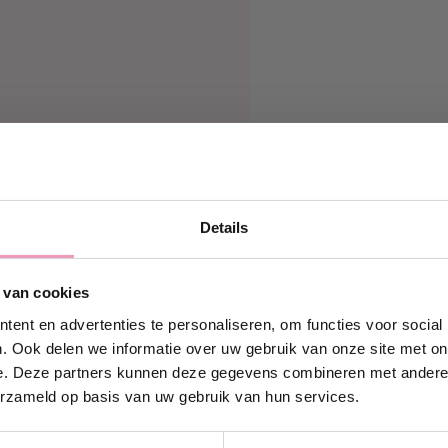
Details
g 10% korting!
 van cookies
in en ontvang direct
10%
ouw eerste bestelling bij
ent en advertenties te personaliseren, om functies voor social
Wasparfum.
. Ook delen we informatie over uw gebruik van onze site met on
e. Deze partners kunnen deze gegevens combineren met andere i
iladres.com
erzameld op basis van uw gebruik van hun services.