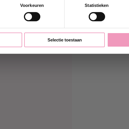
k wil 10% korting!
Voorkeuren
Statistieken
Nee, bedankt
Selectie toestaan