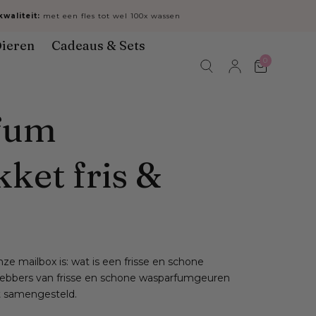
waliteit:
met een fles tot wel 100x wassen
ieren
Cadeaus & Sets
0
Winkelwa
fum
ket fris &
ze mailbox is: wat is een frisse en schone
efhebbers van frisse en schone wasparfumgeuren
 samengesteld.