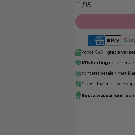
Normale
11,95
prijs
Vanaf €40,-
gratis verz
10% korting
op je eerste
Achteraf betalen met Kla
Gratis afhalen bij verkoo
Beste wasparfum
, pre