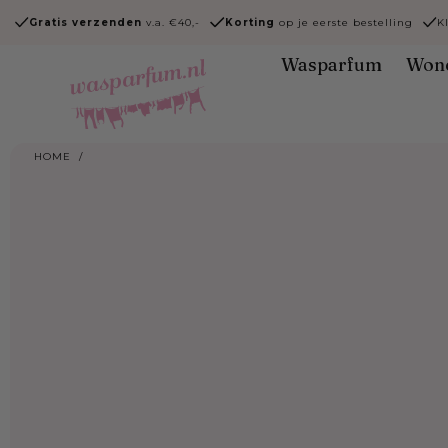
Ga naar
Gratis verzenden
v.a. €40,-
Korting
op je eerste bestelling
K
content
Wasparfum
Won
HOME
/