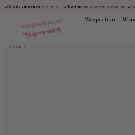
Ga naar
Gratis verzenden
v.a. €40,-
Korting
op je eerste bestelling
K
content
Wasparfum
Won
HOME
/