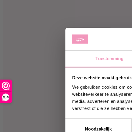
Toestemming
Ontvan
Deze website maakt gebruik
Schrijf je 
korting
op j
We gebruiken cookies om cont
websiteverkeer te analyseren
9,4
media, adverteren en analys
jouw@e-ma
verstrekt of die ze hebben v
Toestemmingsselectie
Ja, i
Noodzakelijk