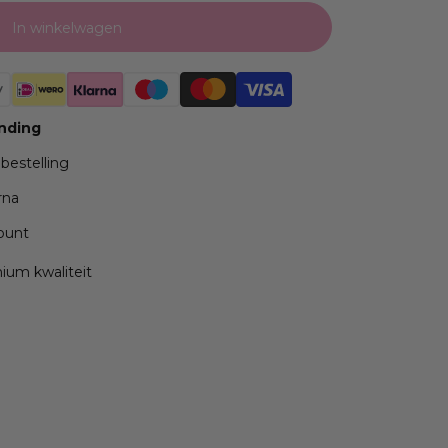
In winkelwagen
ending
 bestelling
rna
ppunt
mium kwaliteit