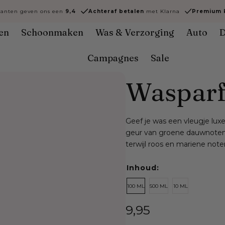
lanten geven ons een
9,4
Achteraf
betalen
met Klarna
Premium k
en
Schoonmaken
Was & Verzorging
Auto
D
Campagnes
Sale
Wasparf
Geef je was een vleugje lux
geur van groene dauwnoten 
terwijl roos en mariene no
Inhoud:
100 ML
500 ML
10 ML
Normale
9,95