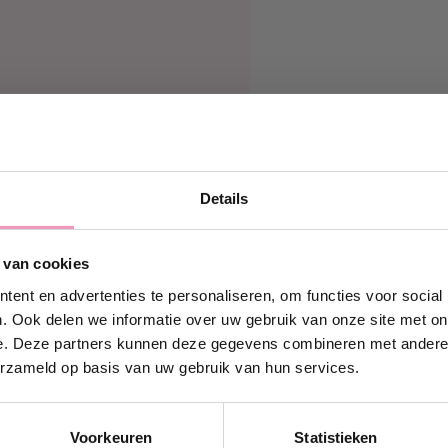
Details
g 10% korting!
 van cookies
in en ontvang direct
10%
ouw eerste bestelling bij
ent en advertenties te personaliseren, om functies voor social
Wasparfum.
. Ook delen we informatie over uw gebruik van onze site met on
e. Deze partners kunnen deze gegevens combineren met andere i
iladres.com
erzameld op basis van uw gebruik van hun services.
k wil 10% korting!
Voorkeuren
Statistieken