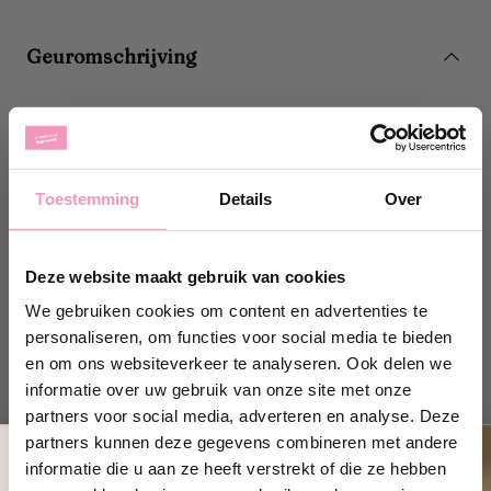
Geuromschrijving
Hoe te gebruiken?
Maak het leren zadel schoon met deze zadelolie. Fles
Toestemming
Details
Over
goed schudden en vervolgens de olie gelijkmatig over
het gehele te behandelen oppervlak aanbrengen met
een schone, zachte doek. Verdeel het product goed.
Laat drogen bij kamertemperatuur. Het is raadzaam om
Deze website maakt gebruik van cookies
met kleine dosis te werk te gaan, afhankelijk van het
We gebruiken cookies om content en advertenties te
onderhoud van het zadel.
personaliseren, om functies voor social media te bieden
en om ons websiteverkeer te analyseren. Ook delen we
informatie over uw gebruik van onze site met onze
partners voor social media, adverteren en analyse. Deze
Productspecificaties
partners kunnen deze gegevens combineren met andere
informatie die u aan ze heeft verstrekt of die ze hebben
Ontvang 10% korting!