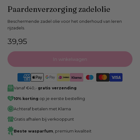
Open
Paardenverzorging zadelolie
media
0
Beschermende zadel olie voor het onderhoud van leren
rijzadels.
in
modaal
Normale
39,95
venster
prijs
In winkelwagen
Vanaf €40,-
gratis verzending
10% korting
op je eerste bestelling
Achteraf betalen met Klarna
Gratis afhalen bij verkooppunt
Beste wasparfum
, premium kwaliteit