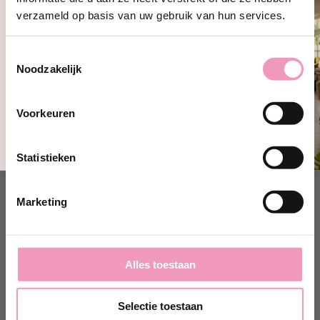
Ontvang 10% korting!
verzameld op basis van uw gebruik van hun services.
Schrijf je in en ontvang direct
10%
korting
op jouw eerste bestelling bij
Toestemmingsselectie
Wasparfum.
Deze vind je vast ook lekker!
Noodzakelijk
jouw@e-mailadres.com
Ja, ik wil 10% korting!
Voorkeuren
Nee, bedankt
Statistieken
Marketing
Alles toestaan
Selectie toestaan