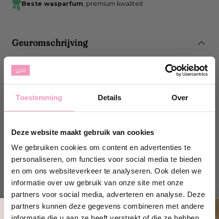
Beste wasparfum
, premium kwaliteit
Geuromschrijving
Hoe te gebruiken?
Maak het zadel schoon met een schone doek of zachte
Toestemming
Details
Over
borstel. Smeer de crème uit op het zadel met een
zachte doek en maak cirkelvormige bewegingen over
het gehele te behandelen gebied. Laat een paar
Deze website maakt gebruik van cookies
minuten intrekken. Verwijder eventuele achtergebleven
We gebruiken cookies om content en advertenties te
resten met een zachte doek voordat het zadel gebruikt
personaliseren, om functies voor social media te bieden
wordt.
en om ons websiteverkeer te analyseren. Ook delen we
informatie over uw gebruik van onze site met onze
partners voor social media, adverteren en analyse. Deze
partners kunnen deze gegevens combineren met andere
Productspecificaties
informatie die u aan ze heeft verstrekt of die ze hebben