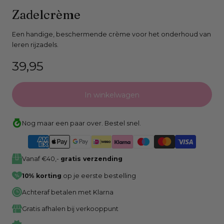
Open
Zadelcrème
media
0
Een handige, beschermende crème voor het onderhoud van
leren rijzadels.
in
modaal
Normale
39,95
venster
prijs
In winkelwagen
Nog maar een paar over. Bestel snel.
Vanaf €40,-
gratis verzending
10% korting
op je eerste bestelling
Achteraf betalen met Klarna
Gratis afhalen bij verkooppunt