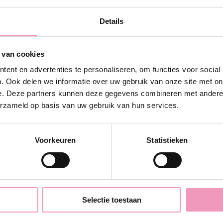
Details
g 10% korting!
 van cookies
in en ontvang direct
10%
ouw eerste bestelling bij
ent en advertenties te personaliseren, om functies voor social
Wasparfum.
. Ook delen we informatie over uw gebruik van onze site met on
e. Deze partners kunnen deze gegevens combineren met andere i
iladres.com
erzameld op basis van uw gebruik van hun services.
k wil 10% korting!
Voorkeuren
Statistieken
Nee, bedankt
Selectie toestaan