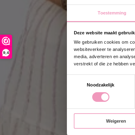
Toestemming
Ontvan
Deze website maakt gebruik
Schrijf je 
korting
op j
We gebruiken cookies om cont
websiteverkeer te analyseren
9,4
media, adverteren en analys
jouw@e-ma
verstrekt of die ze hebben v
Toestemmingsselectie
Ja, i
Noodzakelijk
Weigeren