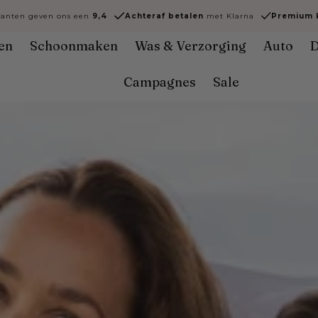
lanten geven ons een
9,4
Achteraf
betalen
met Klarna
Premium k
en
Schoonmaken
Was & Verzorging
Auto
D
Campagnes
Sale