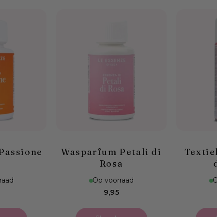
Passione
Wasparfum Petali di
Textie
Rosa
raad
Op voorraad
O
male
Normale
9,95
prijs