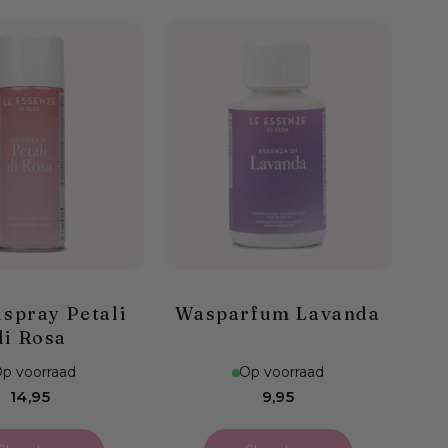
lspray Petali
Wasparfum Lavanda
di Rosa
p voorraad
Op voorraad
Normale
Normale
14,95
9,95
prijs
prijs