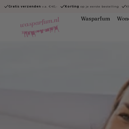
Ga naar
Gratis verzenden
v.a. €40,-
Korting
op je eerste bestelling
K
content
Wasparfum
Won