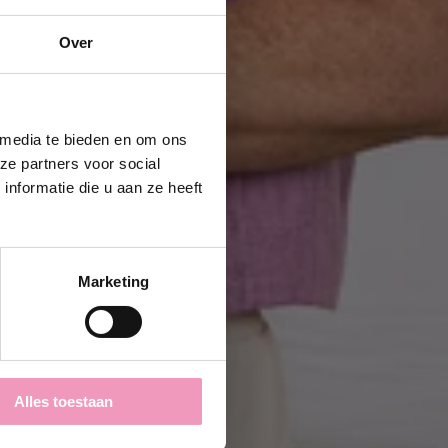
Over
 media te bieden en om ons
ze partners voor social
nformatie die u aan ze heeft
Marketing
Alles toestaan