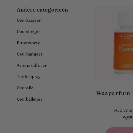
Andere categorieën
Geurkaarsen
Geurstokjes
Roomspray
Geurhangers
Aroma diffuser
Textielspray
Geurolie
Wasparfum 
Geurballetjes
Op voor
Nor
9,95
prijs