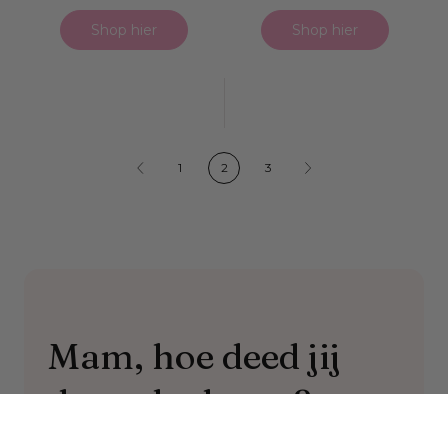
Shop hier
Shop hier
Previous
Next
1
2
3
page
page
Mam, hoe deed jij
dat ook alweer?