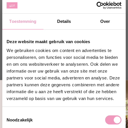
Shop hier
Shop hier
Toestemming
Details
Over
Deze website maakt gebruik van cookies
We gebruiken cookies om content en advertenties te
personaliseren, om functies voor social media te bieden
en om ons websiteverkeer te analyseren. Ook delen we
informatie over uw gebruik van onze site met onze
partners voor social media, adverteren en analyse. Deze
Allesreiniger Porto
Allesreiniger
partners kunnen deze gegevens combineren met andere
Stoccolma
informatie die u aan ze heeft verstrekt of die ze hebben
Op voorraad
Op voorraad
Ontvang 10% korting!
verzameld op basis van uw gebruik van hun services.
Normale
Normale
11,50
11,50
Schrijf je in en ontvang direct
10%
prijs
prijs
korting
op jouw eerste bestelling bij
Toestemmingsselectie
Wasparfum.
Shop hier
Shop hier
Noodzakelijk
jouw@e-mailadres.com