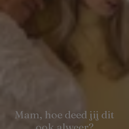
Mam, hoe deed jij dit
ook alweer?