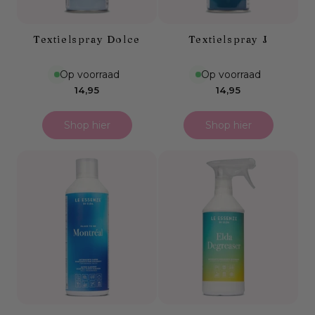
Textielspray Dolce
Textielspray J
Op voorraad
Op voorraad
Normale
Normale
14,95
14,95
prijs
prijs
Shop hier
Shop hier