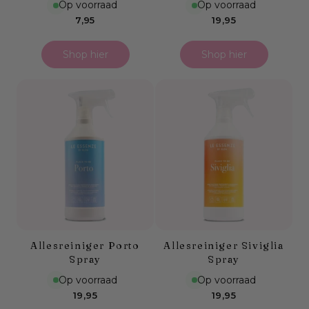
Op voorraad
Op voorraad
Normale
Normale
7,95
19,95
prijs
prijs
Shop hier
Shop hier
Allesreiniger Porto
Allesreiniger Siviglia
Spray
Spray
Op voorraad
Op voorraad
Normale
Normale
19,95
19,95
prijs
prijs