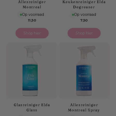
Allesreiniger
Keukenreiniger Elda
Montreal
Degreaser
Op voorraad
Op voorraad
Normale
Normale
11,50
7,50
prijs
prijs
Shop hier
Shop hier
Glasreiniger Elda
Allesreiniger
Glass
Montreal Spray