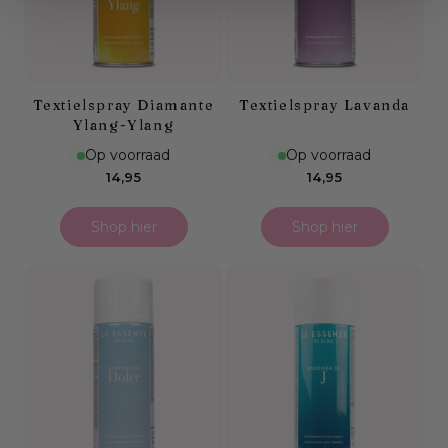
Textielspray Diamante
Textielspray Lavanda
Ylang-Ylang
Op voorraad
Op voorraad
Normale
Normale
14,95
14,95
prijs
prijs
Shop hier
Shop hier