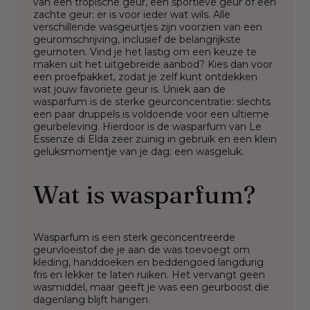
van een tropische geur, een sportieve geur of een
zachte geur: er is voor ieder wat wils. Alle
verschillende wasgeurtjes zijn voorzien van een
geuromschrijving, inclusief de belangrijkste
geurnoten. Vind je het lastig om een keuze te
maken uit het uitgebreide aanbod? Kies dan voor
een proefpakket, zodat je zelf kunt ontdekken
wat jouw favoriete geur is. Uniek aan de
wasparfum is de sterke geurconcentratie: slechts
een paar druppels is voldoende voor een ultieme
geurbeleving. Hierdoor is de wasparfum van Le
Essenze di Elda zeer zuinig in gebruik en een klein
geluksmomentje van je dag: een wasgeluk.
Wat is wasparfum?
Wasparfum is een sterk geconcentreerde
geurvloeistof die je aan de was toevoegt om
kleding, handdoeken en beddengoed langdurig
fris en lekker te laten ruiken. Het vervangt geen
wasmiddel, maar geeft je was een geurboost die
dagenlang blijft hangen.