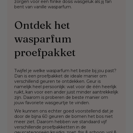
zorgen voor een flinke dosis wasgeluk als jij fan
bent van vanille wasparfum.
Ontdek het
wasparfum
proefpakket
Twijfel je welke wasparfum het beste bij jou past?
Dan is een proefpakket de ideale manier om
verschillend geuren te ontdekken. Geur is
namelijk heel persoonlijk: wat voor de één heerlijk
ruikt, kan voor een ander juist minder aantrekkelijk
zijn. Daarom is proberen de beste manier om
jouw favoriete wasgeurtje te vinden.
W
e kunnen ons echter goed voorstellend dat je
door de bijna 60 geuren de bomen het bos niet
meer ziet. Daarom hebben we standaard vijf
verschillende proefpakketten in de
geurcategorieën
kruidig
,
zoet
,
fris & schoon
,
vol &