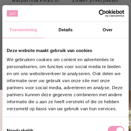
Wasparfum Petali di
Zomer proefpakket
Rosa
Op voorraad
Op voorraad
Normale
Normale
9,95
8,95
prijs
prijs
Toestemming
Details
Over
Shop hier
Shop hier
Deze website maakt gebruik van cookies
Bestseller
We gebruiken cookies om content en advertenties te
personaliseren, om functies voor social media te bieden
en om ons websiteverkeer te analyseren. Ook delen we
informatie over uw gebruik van onze site met onze
partners voor social media, adverteren en analyse. Deze
partners kunnen deze gegevens combineren met andere
+
+
informatie die u aan ze heeft verstrekt of die ze hebben
Ontvang 10% korting!
verzameld op basis van uw gebruik van hun services.
Wasparfum Passione
Wasparfum Cocco
Schrijf je in en ontvang direct
10%
korting
op jouw eerste bestelling bij
Toestemmingsselectie
Wasparfum.
Op voorraad
Op voorraad
Noodzakelijk