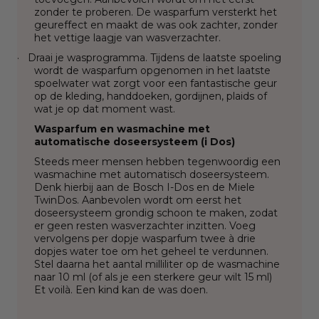
zonder te proberen. De wasparfum versterkt het
geureffect en maakt de was ook zachter, zonder
het vettige laagje van wasverzachter.
·
Draai je wasprogramma. Tijdens de laatste spoeling
wordt de wasparfum opgenomen in het laatste
spoelwater wat zorgt voor een fantastische geur
op de kleding, handdoeken, gordijnen, plaids of
wat je op dat moment wast.
Wasparfum en wasmachine met
automatische doseersysteem (i Dos)
Steeds meer mensen hebben tegenwoordig een
wasmachine met automatisch doseersysteem.
Denk hierbij aan de Bosch I-Dos en de Miele
TwinDos. Aanbevolen wordt om eerst het
doseersysteem grondig schoon te maken, zodat
er geen resten wasverzachter inzitten. Voeg
vervolgens per dopje wasparfum twee à drie
dopjes water toe om het geheel te verdunnen.
Stel daarna het aantal milliliter op de wasmachine
naar 10 ml (of als je een sterkere geur wilt 15 ml)
Et voilà. Een kind kan de was doen.