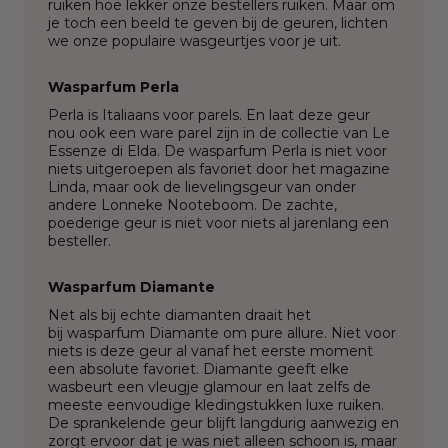
ruiken hoe lekker onze bestellers ruiken. Maar om
je toch een beeld te geven bij de geuren, lichten
we onze populaire wasgeurtjes voor je uit.
Wasparfum Perla
Perla is Italiaans voor parels. En laat deze geur
nou ook een ware parel zijn in de collectie van Le
Essenze di Elda. De
wasparfum Perla
is niet voor
niets uitgeroepen als favoriet door het magazine
Linda, maar ook de lievelingsgeur van onder
andere Lonneke Nooteboom. De zachte,
poederige geur is niet voor niets al jarenlang een
besteller.
Wasparfum Diamante
Net als bij echte diamanten draait het
bij
wasparfum Diamante
om pure allure. Niet voor
niets is deze geur al vanaf het eerste moment
een absolute favoriet. Diamante geeft elke
wasbeurt een vleugje glamour en laat zelfs de
meeste eenvoudige kledingstukken luxe ruiken.
De sprankelende geur blijft langdurig aanwezig en
zorgt ervoor dat je was niet alleen schoon is, maar