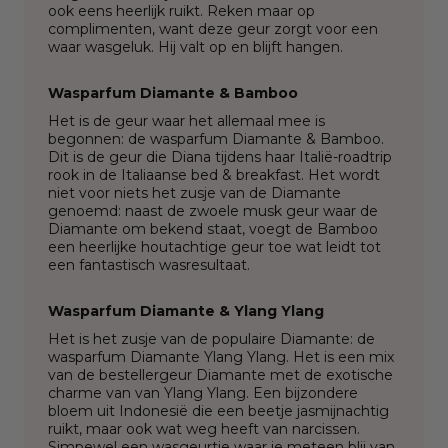
ook eens heerlijk ruikt. Reken maar op
complimenten, want deze geur zorgt voor een
waar wasgeluk. Hij valt op en blijft hangen.
Wasparfum Diamante & Bamboo
Het is de geur waar het allemaal mee is
begonnen: de
wasparfum Diamante & Bamboo
.
Dit is de geur die Diana tijdens haar Italië-roadtrip
rook in de Italiaanse bed & breakfast. Het wordt
niet voor niets het zusje van de Diamante
genoemd: naast de zwoele musk geur waar de
Diamante om bekend staat, voegt de Bamboo
een heerlijke houtachtige geur toe wat leidt tot
een fantastisch wasresultaat.
Wasparfum Diamante & Ylang Ylang
Het is het zusje van de populaire Diamante: de
wasparfum Diamante Ylang Ylang
. Het is een mix
van de bestellergeur Diamante met de exotische
charme van van Ylang Ylang. Een bijzondere
bloem uit Indonesië die een beetje jasmijnachtig
ruikt, maar ook wat weg heeft van narcissen.
Simpewel een wasgeurtje waar je meteen blij van