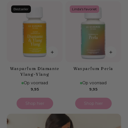
Bestseller
Linda's favoriet
+
+
Wasparfum Diamante
Wasparfum Perla
Ylang-Ylang
Op voorraad
Op voorraad
Normale
Normale
9,95
9,95
prijs
prijs
Shop hier
Shop hier