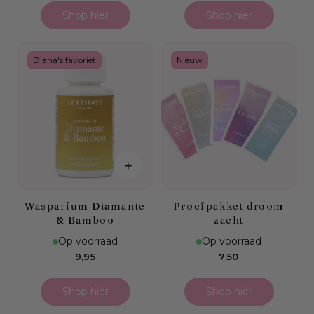
Shop hier
Shop hier
Diana's favoriet
Nieuw
+
Wasparfum Diamante
Proefpakket droom
& Bamboo
zacht
Op voorraad
Op voorraad
Normale
Normale
9,95
7,50
prijs
prijs
Shop hier
Shop hier