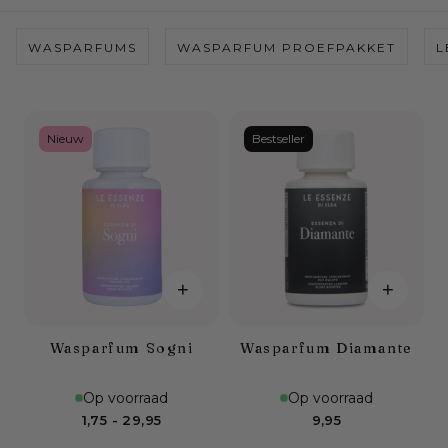
WASPARFUMS
WASPARFUM PROEFPAKKET
L
Nieuw
Bestseller
+
+
Wasparfum Sogni
Wasparfum Diamante
Op voorraad
Op voorraad
Minimumprijs
Maximumprijs
Normale
1,75
-
29,95
9,95
prijs