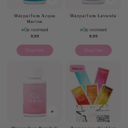
Wasparfum Acqua
Wasparfum Lavanda
Marina
Op voorraad
Op voorraad
Normale
Normale
9,95
9,95
prijs
prijs
Shop hier
Shop hier
Nieuw
+