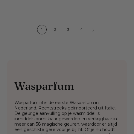
Next
1
2
3
4
page
Wasparfum
Wasparfum.nl is de eerste Wasparfum in
Nederland. Rechtstreeks geïmporteerd uit Italië.
De geurige aanvulling op je wasmiddel is
inmiddels onmisbaar geworden en verkrijgbaar in
meer dan 58 magische geuren, waardoor er altijd
een geschikte geur voor je bij zit. Of je nu houdt