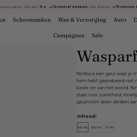
lanten geven ons een
9,4
Achteraf
betalen
met Klarna
Premium k
en
Schoonmaken
Was & Verzorging
Auto
D
Campagnes
Sale
Wasparf
Ninfea is een geur waar je 
hem hebt geprobeerd niet m
beste zin van het woord. Nin
staat voor zuiverheid, innerli
geurnoten doen denken aan
Inhoud:
100 ML
500 ML
10 ML