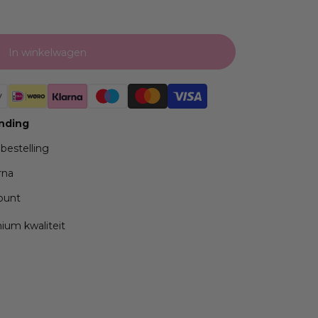
In winkelwagen
ending
 bestelling
rna
ppunt
mium kwaliteit