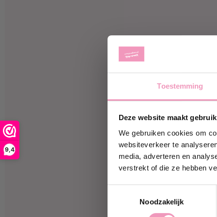
Toestemming
Ontvan
Deze website maakt gebruik
Schrijf je 
korting
op j
We gebruiken cookies om cont
websiteverkeer te analyseren
9,4
media, adverteren en analys
jouw@e-ma
verstrekt of die ze hebben v
Toestemmingsselectie
Ja, i
Noodzakelijk