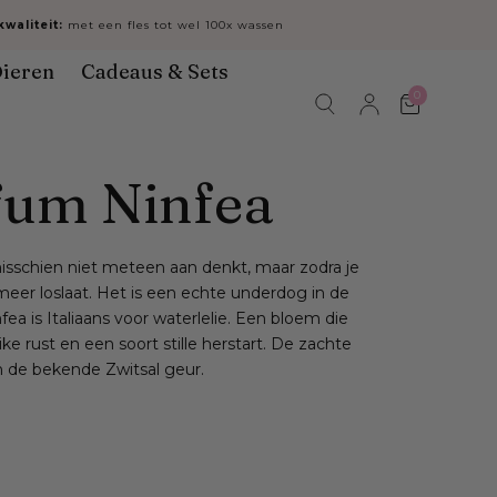
waliteit:
met een fles tot wel 100x wassen
ieren
Cadeaus & Sets
0
Winkelwa
um Ninfea
misschien niet meteen aan denkt, maar zodra je
eer loslaat. Het is een echte underdog in de
fea is Italiaans voor waterlelie. Een bloem die
jike rust en een soort stille herstart. De zachte
 de bekende Zwitsal geur.