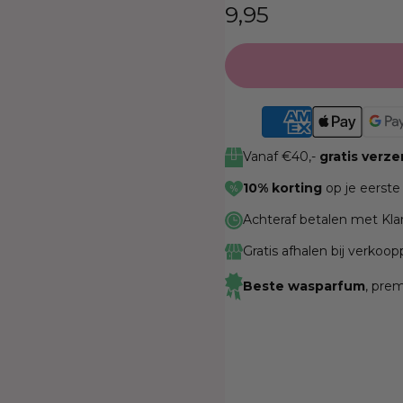
Normale
9,95
prijs
Vanaf €40,-
gratis verz
10% korting
op je eerste
Achteraf betalen met Kla
Gratis afhalen bij verkoo
Beste wasparfum
, pre