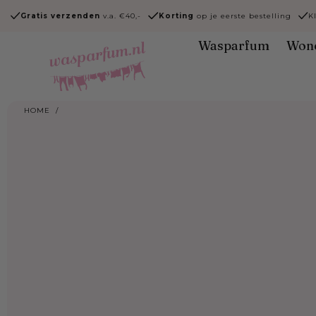
Ga naar
Gratis verzenden
v.a. €40,-
Korting
op je eerste bestelling
K
content
Wasparfum
Won
HOME
/