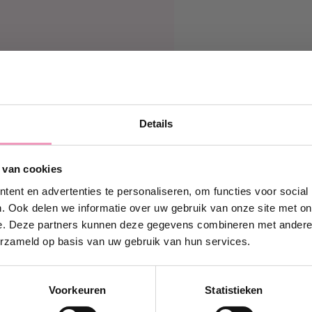
Details
g 10% korting!
 van cookies
in en ontvang direct
10%
ouw eerste bestelling bij
ent en advertenties te personaliseren, om functies voor social
Wasparfum.
. Ook delen we informatie over uw gebruik van onze site met on
e. Deze partners kunnen deze gegevens combineren met andere i
iladres.com
erzameld op basis van uw gebruik van hun services.
k wil 10% korting!
Voorkeuren
Statistieken