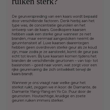
ruiken sterk?
De geurverspreiding van een kaars wordt bepaald
door verschillende factoren. Denk hierbij aan het
type was, de concentratie geuroliën en het
ontwerp van de kaars. Goedkopere kaarsen
hebben vaak een sterke geur wanneer ze niet
branden, maar eenmaal aangestoken neemt de
geurintensiteit af. Luxe kaarsen daarentegen
hebben geen overdreven sterke geur als ze koud
zijn, maar zodra je ze aansteekt, komt de geur pas
echt tot leven. Bij luxe kaarsen komen tijdens het
branden de verschillende geurtonen – van top- tot
basisnoten – goed naar voren, wat zorgt voor een
rijke geurervaring die zich ontwikkelt terwijl de
kaars brandt.
Wanneer je ons vraagt naar welke geur het
sterkst ruikt, zeggen we in koor: de Diamante, de
Diamante Ylang-Ylang en Yo Go. Puur door de
geurnoten. Houtachtige, kruidige en zoete
geuren ruiken immers sterker.