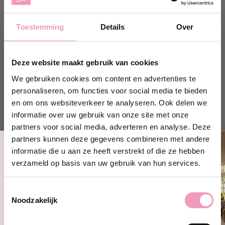
Op voorraad
Op voorraad
Toestemming
Details
Over
Normale
Normale
29,95
29,95
prijs
prijs
Shop hier
Shop hier
Deze website maakt gebruik van cookies
We gebruiken cookies om content en advertenties te
personaliseren, om functies voor social media te bieden
en om ons websiteverkeer te analyseren. Ook delen we
informatie over uw gebruik van onze site met onze
partners voor social media, adverteren en analyse. Deze
partners kunnen deze gegevens combineren met andere
informatie die u aan ze heeft verstrekt of die ze hebben
Ontvang 10% korting!
verzameld op basis van uw gebruik van hun services.
Schrijf je in en ontvang direct
10%
korting
op jouw eerste bestelling bij
Toestemmingsselectie
Wasparfum.
Geurkaars Diamante &
Geurkaars Diamante
Noodzakelijk
jouw@e-mailadres.com
Ylang Ylang
Op voorraad
Op voorraad