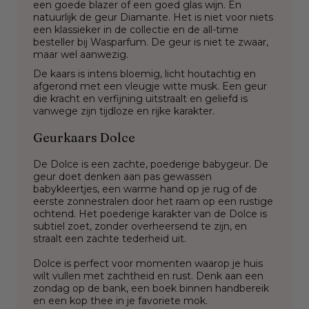
een goede blazer of een goed glas wijn. En
natuurlijk de geur Diamante. Het is niet voor niets
een klassieker in de collectie en de all-time
besteller bij Wasparfum. De geur is niet te zwaar,
maar wel aanwezig.
De kaars is intens bloemig, licht houtachtig en
afgerond met een vleugje witte musk. Een geur
die kracht en verfijning uitstraalt en geliefd is
vanwege zijn tijdloze en rijke karakter.
Geurkaars Dolce
De Dolce is een zachte, poederige babygeur. De
geur doet denken aan pas gewassen
babykleertjes, een warme hand op je rug of de
eerste zonnestralen door het raam op een rustige
ochtend. Het poederige karakter van de Dolce is
subtiel zoet, zonder overheersend te zijn, en
straalt een zachte tederheid uit.
Dolce is perfect voor momenten waarop je huis
wilt vullen met zachtheid en rust. Denk aan een
zondag op de bank, een boek binnen handbereik
en een kop thee in je favoriete mok.