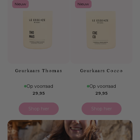
Nieuw
Nieuw
Geurkaars Thomas
Geurkaars Cocco
Op voorraad
Op voorraad
Normale
Normale
29,95
29,95
prijs
prijs
Shop hier
Shop hier