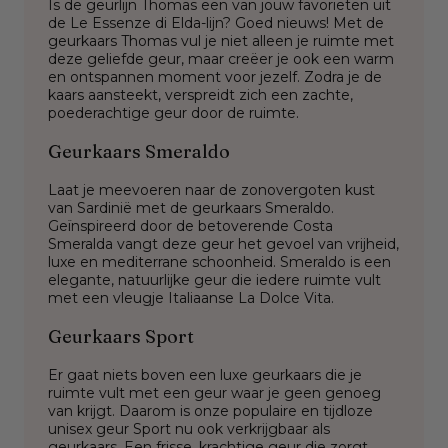
Is de geurlijn Thomas een van jouw favorieten uit
de Le Essenze di Elda-lijn? Goed nieuws! Met de
geurkaars Thomas vul je niet alleen je ruimte met
deze geliefde geur, maar creëer je ook een warm
en ontspannen moment voor jezelf.
Zodra je de
kaars aansteekt, verspreidt zich een zachte,
poederachtige geur door de ruimte.
Geurkaars Smeraldo
Laat je meevoeren naar de zonovergoten kust
van Sardinië met de geurkaars Smeraldo.
Geïnspireerd door de betoverende Costa
Smeralda vangt deze geur het gevoel van vrijheid,
luxe en mediterrane schoonheid. Smeraldo is een
elegante, natuurlijke geur die iedere ruimte vult
met een vleugje Italiaanse La Dolce Vita.
Geurkaars Sport
Er gaat niets boven een luxe geurkaars die je
ruimte vult met een geur waar je geen genoeg
van krijgt. Daarom is onze populaire en tijdloze
unisex geur Sport nu ook verkrijgbaar als
geurkaars. Een frisse, krachtige geur die zorgt