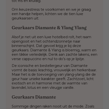
tot fris en kruidig.
Om keuzestress te voorkomen en we je graag
een handje helpen, lichten we de tien luxe
geurkaarsen uit:
Geurkaars Diamante & Ylang Ylang
Alsof je net
uit een luxe hotelbed rolt, het raam
opengooit en het ochtendzonnetje naar
binnenschijnt. Dat gevoel krijg je bij deze
geurkaars. Diamante & Ylang is bloemig, warm en
een tikkie verleidelijk. Denk aan zachte lakens, een
verse cappuccino en nul to-do’s op je lijstje.
De iconische en bestellergeur van Diamante
vormt de basis: krachtig, vrouwelijk en herkenbaar.
Maar het is de toevoeging van ylang-ylang die de
geur haar unieke karakter geeft. Zachtzoet, licht
exotisch en in harmonie met de warmte van
lavendel, lotus en een vleugje vanille.
Geurkaars Diamante
Sommige dingen raken nooit uit de mode. Zoals