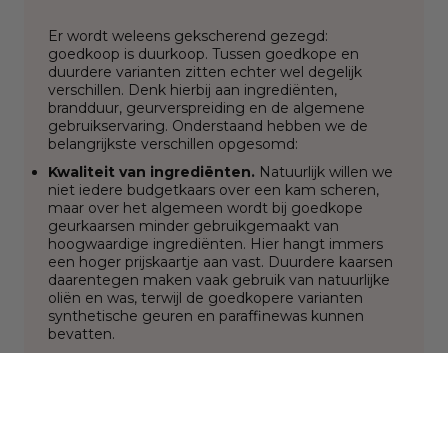
Er wordt weleens gekscherend gezegd:
goedkoop is duurkoop. Tussen goedkope en
duurdere varianten zitten echter wel degelijk
verschillen. Denk hierbij aan ingrediënten,
brandduur, geurverspreiding en de algemene
gebruikservaring. Onderstaand hebben we de
belangrijkste verschillen opgesomd:
Kwaliteit van ingrediënten.
Natuurlijk willen we
niet iedere budgetkaars over een kam scheren,
maar over het algemeen wordt bij goedkope
geurkaarsen minder gebruikgemaakt van
hoogwaardige ingrediënten. Hier hangt immers
een hoger prijskaartje aan vast. Duurdere kaarsen
daarentegen maken vaak gebruik van natuurlijke
oliën en was, terwijl de goedkopere varianten
synthetische geuren en paraffinewas kunnen
bevatten.
Brandduur.
Duurdere geurkaarsen hebben vaak
een langere brandduur. Dit betekent dat je langer
van de kaars kunt genieten voordat deze op is, in
vergelijking met goedkopere kaarsen die
hoogstwaarschijnlijk sneller opbranden.