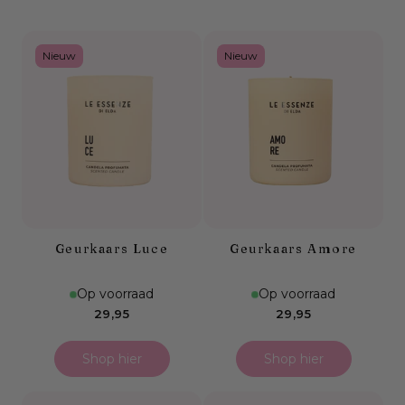
Nieuw
Nieuw
Geurkaars Luce
Geurkaars Amore
Op voorraad
Op voorraad
Normale
Normale
29,95
29,95
prijs
prijs
Shop hier
Shop hier