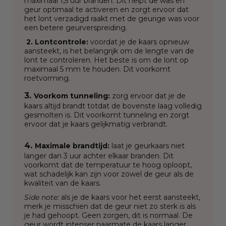
maximaal 1,5 uur branden. Dit helpt de was en
geur optimaal te activeren en zorgt ervoor dat
het lont verzadigd raakt met de geurige was voor
een betere geurverspreiding.
2. Lontcontrole:
voordat je de kaars opnieuw
aansteekt, is het belangrijk om de lengte van de
lont te controleren. Het beste is om de lont op
maximaal 5 mm te houden. Dit voorkomt
roetvorming.
3.
Voorkom tunneling:
zorg ervoor dat je de
kaars altijd brandt totdat de bovenste laag volledig
gesmolten is. Dit voorkomt tunneling en zorgt
ervoor dat je kaars gelijkmatig verbrandt.
4.
Maximale brandtijd:
laat je geurkaars niet
langer dan 3 uur achter elkaar branden. Dit
voorkomt dat de temperatuur te hoog oploopt,
wat schadelijk kan zijn voor zowel de geur als de
kwaliteit van de kaars.
Side note:
als je de kaars voor het eerst aansteekt,
merk je misschien dat de geur niet zo sterk is als
je had gehoopt. Geen zorgen, dit is normaal. De
geur wordt intenser naarmate de kaars langer